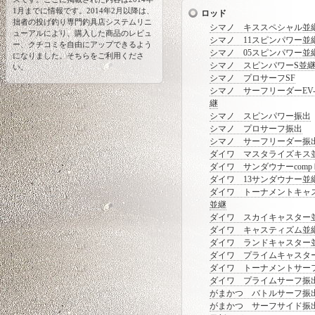
1月までに情報です。2014年2月以降は、
ロッド
拙者の投げ釣り専門釣具店システムリニ
シマノ キススペシャル並
ューアルにより、購入した商品のレビュ
シマノ 11スピンパワー並
ー、クチコミを自由にアップできるよう
シマノ 05スピンパワー並
になりました。そちらをご利用くださ
シマノ スピンパワーS並
い。
シマノ プロサーフSF
シマノ サーフリーダーEV-
継
シマノ スピンパワー振出
シマノ プロサーフ振出
シマノ サーフリーダー振
ダイワ マスタライズキス
ダイワ サンダウナーcomp
ダイワ 13サンダウナー並
ダイワ トーナメントキャ
並継
ダイワ スカイキャスター
ダイワ キャスティズム並
ダイワ ランドキャスター
ダイワ プライムキャスタ
ダイワ トーナメントサー
ダイワ プライムサーフ振
がまかつ バトルサーフ振
がまかつ サーフサイド振