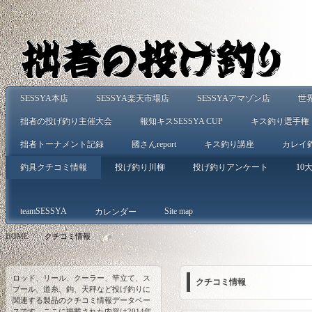
SESSYA本店
SESSYA楽天市場店
SESSYAアマゾン店
世
拙者の投げ釣り主催大会
報知キスSESSYA CUP
キス釣り選手権
拙者トーナメント記録
國さんreport
キス釣り講座
カレイ
釣具クチコミ情報
投げ釣り川柳
投げ釣りアンケート
10大
teamSESSYA
Site map
カレンダー
HOME
>
クチコミ情報
ロッド、リール、クーラー、竿立て、ス
クチコミ情報
プール、道糸、鈎、天秤など投げ釣りに
関連する製品のクチコミ情報データベー
スです。ここに掲載された内容は2014年