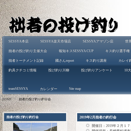
SESSYA本店
SESSYA楽天市場店
SESSYAアマゾン店
世
拙者の投げ釣り主催大会
報知キスSESSYA CUP
キス釣り選手権
拙者トーナメント記録
國さんreport
キス釣り講座
カレイ
釣具クチコミ情報
投げ釣り川柳
投げ釣りアンケート
10大
teamSESSYA
Site map
カレンダー
HOME
>
拙者の投げ釣り釣行会
拙者の投げ釣り釣行会
2019年2月拙者の釣行会
開催日：2019年２月１