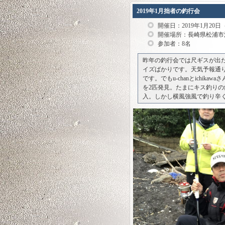
2019年1月拙者の釣行会
開催日：2019年1月20日
開催場所：
長崎県松浦市
参加者：8名
昨年の釣行会では尺ギスが出
イズばかりです。天気予報通
です。でもu-chanとichi
を2匹発見。たまにキス釣りの
入。しかし横風強風で釣り辛