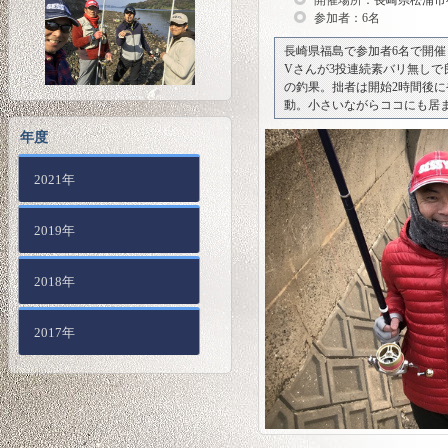
開催場所：
長崎県松浦市
参加者：6名
長崎県福島で参加者6名で開
Vさんが3投連続素バリ無し
の釣果。拙者は開始2時間後
動。小さいながらココにも居
年度
2021年
2019年
2018年
2017年