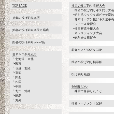
TOP PAGE
拙者の投げ釣り主催大会
┗拙者の投げ釣りキス釣り大
┗組対抗ウキウキ超ビッチ潮
拙者の投げ釣り本店
┗熊本オープン投げキス選手
┗ツアー＆練習会
┗拙者杯選手権大会
拙者の投げ釣り楽天市場店
┗キャスティング大会
┗忘年会＆祝賀会
拙者の投げ釣りyahoo!店
報知キスSESSYA CUP
世界キス釣り紀行
┗北海道・東北
拙者の投げ釣り掲示板
┗関東
┗信越・北陸
┗東海
投げ釣り勉強
┗関西
┗四国
┗中国
8色投げたい
┗九州・沖縄
┗練習で修得したこと
┗離島
┗海外
拙者トーナメント記録