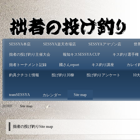
SESSYA本店
SESSYA楽天市場店
SESSYAアマゾン店
世
拙者の投げ釣り主催大会
報知キスSESSYA CUP
キス釣り選手権
拙者トーナメント記録
國さんreport
キス釣り講座
カレイ
釣具クチコミ情報
投げ釣り川柳
投げ釣りアンケート
10大
teamSESSYA
Site map
カレンダー
HOME
>
Site map
拙者の投げ釣りSite map