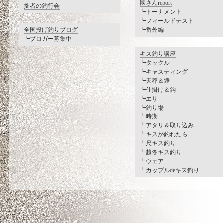
國さんreport
拙者の釣行会
┗トーナメント
┗フィールドテスト
全国投げ釣りブログ
┗番外編
┗ブロガー募集中
キス釣り講座
┗タックル
┗キャスティング
┗天秤＆錘
┗仕掛け＆鈎
┗エサ
┗釣り場
┗時期
┗アタリ＆取り込み
┗キスが釣れたら
┗尺ギス釣り
┗越冬ギス釣り
┗ウェア
┗カップルdeキス釣り