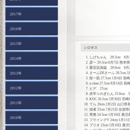
2017年
2016年
2015年
シロギス
しげちゃん 29.5cm 8
2014年
彦一 29.3cm 6月7日 熊
愛宕浜漁協 29.0cm 8
さーふDEさーふ 28.5cm 
2013年
投一筋 27.5cm 1月4日 
u-chan 27.5cm 8月14日
2012年
ヒデ 27cm
赤竿☆のぎたん 25.8cm 
KOC 26.5cm 3月30日 
2011年
てら 26cm 2月2日 山口
拙者 25cm 7月21日 佐賀
秀麿 24.5cm 1月10日 
2010年
フライングV 24cm 1月1
ブリオ 23cm 5月10日