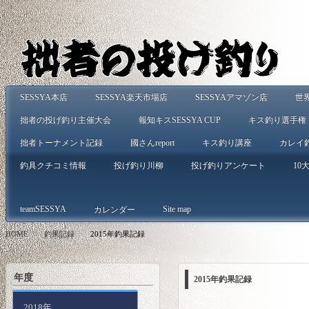
SESSYA本店
SESSYA楽天市場店
SESSYAアマゾン店
世
拙者の投げ釣り主催大会
報知キスSESSYA CUP
キス釣り選手権
拙者トーナメント記録
國さんreport
キス釣り講座
カレイ
釣具クチコミ情報
投げ釣り川柳
投げ釣りアンケート
10大
teamSESSYA
Site map
カレンダー
HOME
>
釣果記録
>
2015年釣果記録
年度
2015年釣果記録
2018年