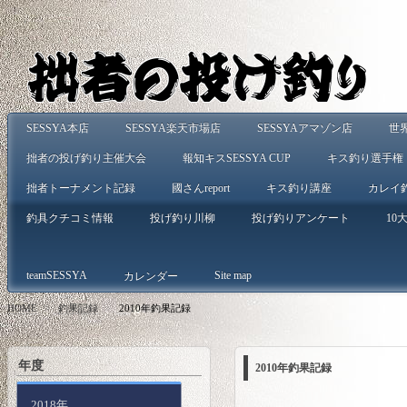
SESSYA本店
SESSYA楽天市場店
SESSYAアマゾン店
世
拙者の投げ釣り主催大会
報知キスSESSYA CUP
キス釣り選手権
拙者トーナメント記録
國さんreport
キス釣り講座
カレイ
釣具クチコミ情報
投げ釣り川柳
投げ釣りアンケート
10大
teamSESSYA
Site map
カレンダー
HOME
>
釣果記録
>
2010年釣果記録
年度
2010年釣果記録
2018年