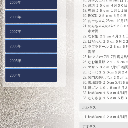
見学人 25.5ｃｍ 8月7日
2009年
昌坊 ２５ｃｍ ４月３０日
秀麿 ２５ｃｍ １月１１
BOZU ２５ｃｍ ５月９
2008年
おーちゃん 25cm 10月
のんちゃんのパパ ２３ｃ
串木野
2007年
なお姫 ２３ cm ４月１１
ぱだわん ２３ cm ５月２
2006年
ラブラドール ２３ cm 
海岸
hit ２３cm 7月17日 鹿
2005年
なお姫旦那 ２１．５ cm
マサ ２０ｃｍ 7月9日 福
じーじ３ ２０cm ５月２
2004年
関門の釣りバカ ２０cｍ 5
現場監督 ２０cｍ 5月1６
鷹ゴン １９．５cm ５月
hoshikazu １５ｃｍ 4
むらさき １５ｃｍ ５月
ホシギス
hoshikazu ２２ｃｍ 4
アオギス