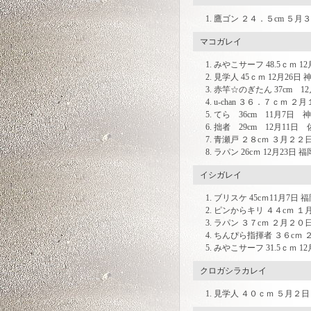
鷹ゴン ２４．５cm ５月
マコガレイ
みやこサーフ 48.5ｃｍ 12
見学人 45ｃｍ 12月26
赤竿☆のぎたん 37cm 1
u-chan ３６．７ｃｍ ２
てら 36cm 11月7日 
拙者 29cm 12月11日
青瀬戸 ２８cｍ ３月２２
ラパン 26cｍ 12月23日
イシガレイ
ブリスケ 45cｍ11月7日 
ピンからキリ ４４cｍ １
ラパン ３７cｍ ２月２０
ちんぴら指揮者 ３６cｍ 
みやこサーフ 31.5ｃｍ 12
クロガシラカレイ
見学人 ４０ｃｍ ５月２