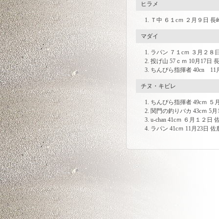
ヒラメ
Ｔ中 ６１cｍ ２月９日 
マダイ
ラパン ７１cｍ ３月２８
投げ山 57ｃｍ 10月17日
ちんぴら指揮者 40cn 1
チヌ・キビレ
ちんぴら指揮者 49cｍ 
関門の釣りバカ 43cｍ 5
u-chan 41cｍ ６月１２
ラパン 41cｍ 11月23日