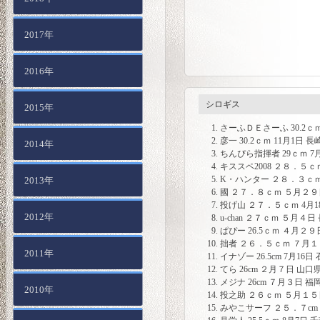
2017年
2016年
シロギス
2015年
さーふＤＥさーふ 30.2ｃｍ
彦一 30.2ｃｍ 11月1日 
2014年
ちんぴら指揮者 29ｃｍ 7
キススペ2008 ２８．５ｃ
K・ハンター ２８．３ｃｍ
2013年
國 ２７．８ｃｍ ５月２９
投げ山 ２７．５ｃｍ 4月
2012年
u-chan ２７ｃｍ ５月４
ぱぴー 26.5ｃｍ ４月２９
拙者 ２６．５ｃｍ ７月１
2011年
イナゾー 26.5cm 7月1
てら 26cm ２月７日 山
メジナ 26cm ７月３日 
2010年
投之助 ２６ｃｍ ５月１５
みやこサーフ ２５．７cm