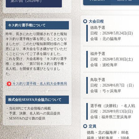
第57回（2026年）
大会日程
キス釣り選手権について
徳島予選
日程 ：2026年5月24日(日)
昨年、長きにわたり開催されてきた報知
会場 ：北の脇海岸
キス釣り選手権が幕を閉じることとなり
ましたが、このたび報知新聞社様のご厚
意により、本大会を引き継がせていただ
福井予選
くことについてご了承を賜りました。
これを受け、大会名称を「キス釣り選手
日程 ：2026年5月30日(土)
権」と改め、「第57回キス釣り選手権・
会場 ：波松海岸
名人戦」を開催する運びとなりまし
た。
鳥取予選
キス釣り選手権・名人戦大会事務局
日程 ：2026年6月7日（日）
会場 ：弓ヶ浜海岸
株式会社SESSYA大会協力について
選手権（決勝戦）・名人戦
・当社HPにて大会情報の掲載
日程 ：2026年9月13日(日)
・予選、決勝、名人戦への賞品提供
会場：福井県三里浜海岸
・SESSYAのぼり旗の提供
定員
徳島・北の脇海岸： 80名
福井・波松海岸 ：100名