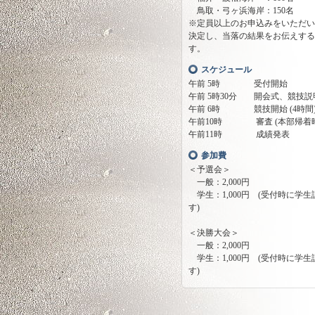
鳥取・弓ヶ浜海岸：150名
※定員以上のお申込みをいただい
決定し、当落の結果をお伝えす
す。
スケジュール
午前 5時 受付開始
午前 5時30分 開会式、競技説
午前 6時 競技開始 (4時間
午前10時 審査 (本部帰着時
午前11時 成績発表
参加費
＜予選会＞
一般：2,000円
学生：1,000円 (受付時に学
す)
＜決勝大会＞
一般：2,000円
学生：1,000円 (受付時に学
す)