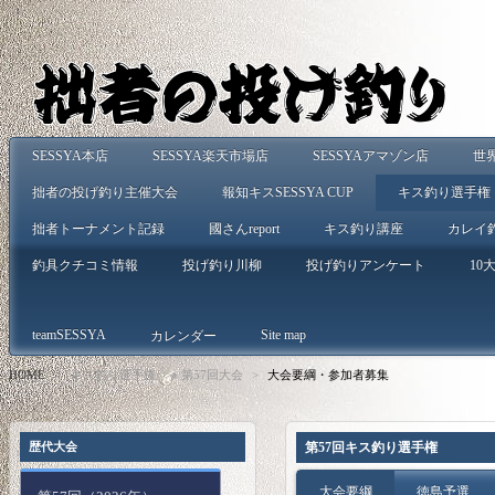
SESSYA本店
SESSYA楽天市場店
SESSYAアマゾン店
世
拙者の投げ釣り主催大会
報知キスSESSYA CUP
キス釣り選手権
拙者トーナメント記録
國さんreport
キス釣り講座
カレイ
釣具クチコミ情報
投げ釣り川柳
投げ釣りアンケート
10大
teamSESSYA
Site map
カレンダー
HOME
>
キス釣り選手権
>
第57回大会
>
大会要綱・参加者募集
歴代大会
第57回キス釣り選手権
大会要綱
徳島予選