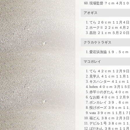
現場監督 ？ｃｍ ４月１０
アオギス
てら ２６ｃｍ １１月４日
ホークⅡ ２２ｃｍ ４月２
昌坊 ２１ｃｍ ５月２０日
クラカケトラギス
愛宕浜漁協 １９．５ｃｍ
マコガレイ
てら ４２ｃｍ １２月９日
見学人 ４１ｃｍ １１月１
キスハンター ４１ｃｍ 
hoben ４０ｃｍ ３月１
赤竿☆のぎたん ４０ｃｍ
なお姫 ４０ｃｍ １２月９
ボンカレイ ３９．６ｃｍ
投げボーズ ３９ｃｍ １
wata ３９ｃｍ １１月１
福どん ３８ｃｍ ２月３日
デビル１号 ３８ｃｍ １
ぱだわん ３８ｃｍ １１