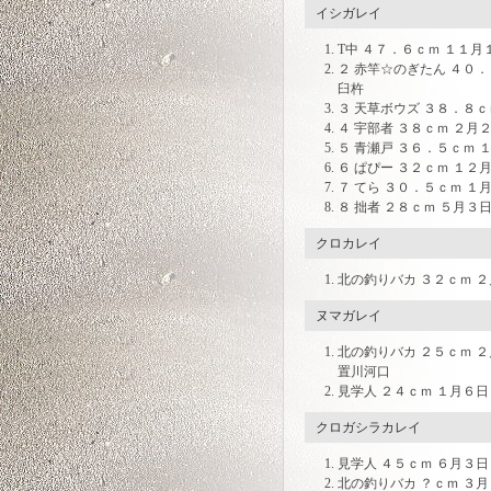
イシガレイ
T中 ４７．６ｃｍ １１月
２ 赤竿☆のぎたん ４０．
臼杵
３ 天草ボウズ ３８．８ｃ
４ 宇部者 ３８ｃｍ ２月
５ 青瀬戸 ３６．５ｃｍ 
６ ぱぴー ３２ｃｍ １２
７ てら ３０．５ｃｍ １
８ 拙者 ２８ｃｍ ５月３
クロカレイ
北の釣りバカ ３２ｃｍ 
ヌマガレイ
北の釣りバカ ２５ｃｍ 
置川河口
見学人 ２４ｃｍ １月６
クロガシラカレイ
見学人 ４５ｃｍ ６月３日
北の釣りバカ ？ｃｍ ３