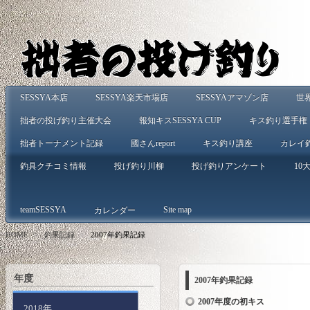
SESSYA本店
SESSYA楽天市場店
SESSYAアマゾン店
世
拙者の投げ釣り主催大会
報知キスSESSYA CUP
キス釣り選手権
拙者トーナメント記録
國さんreport
キス釣り講座
カレイ
釣具クチコミ情報
投げ釣り川柳
投げ釣りアンケート
10大
teamSESSYA
Site map
カレンダー
HOME
>
釣果記録
>
2007年釣果記録
年度
2007年釣果記録
2007年度の初キス
2018年