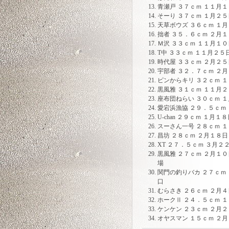
青瀬戸 ３７ｃｍ １１月１
そーり ３７ｃｍ １月２５
天草ボウズ ３６ｃｍ １月
拙者 ３５．６ｃｍ ２月１
Ｍ沢 ３３ｃｍ １１月１０
T中 ３３ｃｍ １１月２５
時代屋 ３３ｃｍ ２月２
宇部者 ３２．７ｃｍ ２月
ピンからキリ ３２ｃｍ 
黒風雅 ３１ｃｍ １１月２
座布団ねらい ３０ｃｍ 
愛宕浜漁協 ２９．５ｃｍ
U-chan ２９ｃｍ １月１
スーさん一号 ２８ｃｍ 
昌坊 ２８ｃｍ ２月１８日
XT ２７．５ｃｍ ３月２
黒風雅 ２７ｃｍ ２月１
場
関門の釣りバカ ２７ｃｍ
口
むらさき ２６ｃｍ ２月４
ホークⅡ ２４．５ｃｍ 
ケンケン ２３ｃｍ ２月２
オヤスマン １５ｃｍ ２