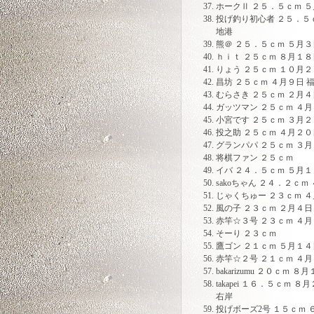
ホークⅡ ２５．５ｃｍ 
投げ釣り初心者 ２５．５
地港
熊＠ ２５．５ｃｍ ５月
ｈｉｔ ２５ｃｍ ８月１
りょう ２５ｃｍ １０月２
昌坊 ２５ｃｍ ４月９日 
むらさき ２５ｃｍ ２月４
ガッツマン ２５ｃｍ ４
小宮です ２５ｃｍ ３月２
投之助 ２５ｃｍ ４月２０
グランパパ ２５ｃｍ ３
将棋ファン ２５ｃｍ
イバ ２４．５ｃｍ ５月
sakoちゃん ２４．２ｃ
じゃくちゅー ２３ｃｍ 
風の子 ２３ｃｍ ２月４日
赤竿☆３号 ２３ｃｍ ４
そーり ２３ｃｍ
鷹ゴン ２１ｃｍ ５月１４
赤竿☆２号 ２１ｃｍ ４
bakarizumu ２０ｃｍ 
takapei １６．５ｃｍ
右岸
投げボーズ2号 １５ｃｍ 