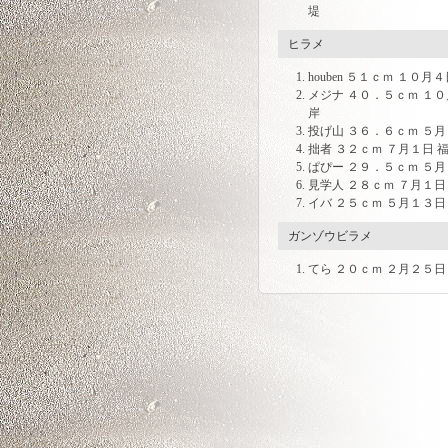
堤
ヒラメ
houben ５１ｃｍ １０
メジナ ４０．５ｃｍ １
岸
投げ山 ３６．６ｃｍ ５月
拙者 ３２ｃｍ ７月１日 
ぱぴー ２９．５ｃｍ ５
見学人 ２８ｃｍ ７月１
イバ ２５ｃｍ ５月１３日
ガンゾウビラメ
てら ２０ｃｍ ２月２５日