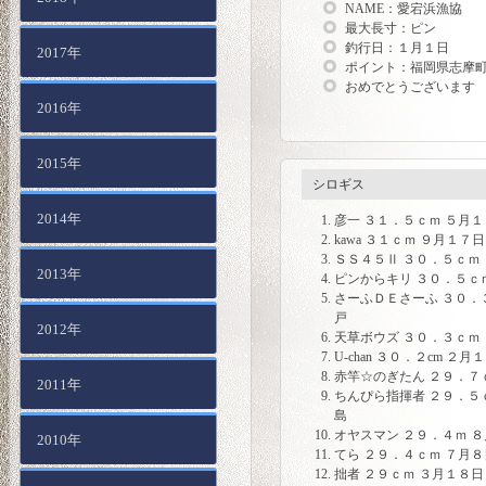
NAME：愛宕浜漁協
最大長寸：ピン
釣行日：１月１日
2017年
ポイント：福岡県志摩
おめでとうございます
2016年
2015年
シロギス
2014年
彦一 ３１．５ｃｍ ５月
kawa ３１ｃｍ ９月１７
ＳＳ４５Ⅱ ３０．５ｃｍ
2013年
ピンからキリ ３０．５ｃ
さーふＤＥさーふ ３０．
戸
2012年
天草ボウズ ３０．３ｃｍ
U-chan ３０．２cm ２
赤竿☆のぎたん ２９．７
2011年
ちんぴら指揮者 ２９．５
島
オヤスマン ２９．４ｍ 
2010年
てら ２９．４ｃｍ ７月
拙者 ２９ｃｍ ３月１８日