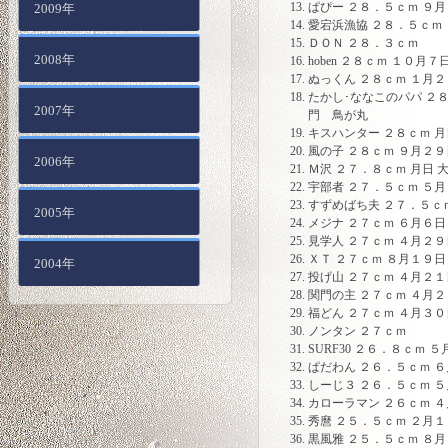
ぱぴー ２８．５ｃｍ ９
2009年
愛宕浜漁協 ２８．５ｃｍ
ＤＯＮ ２８．３ｃｍ
2008年
hoben ２８ｃｍ １０月
ぬっくん ２８ｃｍ １月２
たかし･ななこのパパ ２８
2007年
門 鳥が丸
キスハンター ２８ｃｍ 月
風の子 ２８ｃｍ ９月２
2006年
Ｍ沢 ２７．８ｃｍ 月日 
宇部者 ２７．５ｃｍ ５
すずめばち夫 ２７．５ｃ
2005年
メジナ ２７ｃｍ ６月６日
見学人 ２７ｃｍ ４月２９
ＸＴ ２７ｃｍ ８月１９日
2004年
投げ山 ２７ｃｍ ４月２１
関門の主 ２７ｃｍ ４月
福どん ２７ｃｍ ４月３０
ノンタン ２７ｃｍ
SURF30 ２６．８ｃｍ 
ぱだわん ２６．５ｃｍ 
しーじ３ ２６．５ｃｍ 
カローラマン ２６ｃｍ 
秀麿 ２５．５ｃｍ ２月
黒風雅 ２５．５ｃｍ ８