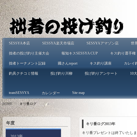
SESSYA本店
SESSYA楽天市場店
SESSYAアマゾン店
世
拙者の投げ釣り主催大会
報知キスSESSYA CUP
キス釣り選手権
拙者トーナメント記録
國さんreport
キス釣り講座
カレイ
釣具クチコミ情報
投げ釣り川柳
投げ釣りアンケート
10大
teamSESSYA
Site map
カレンダー
HOME
>
キリ番ログ
年度
キリ番ログ2013年
キリ番プレゼントは終了いたしま
2013年