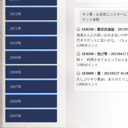
2012年
キリ番：お名前ニックネーム
ゲット金額
2011年
1840100：愛宕浜漁協：2013/05/0
拙者さんとの長いお付き合いの中
尺ギスゲットに近いかな。（ち
2010年
1,000ポイント
1830500：投げ専：2013/04/17 0
2009年
時々 利用させてもらっておりま
1,000ポイント
2008年
1820000：貴：2013/03/27 16:18
久しぶりキリ番get、ありがとう
1,000ポイント
2007年
2006年
2005年