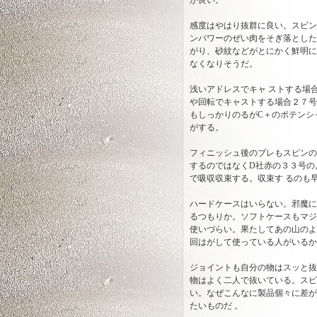
が良い。
ャスター並継
感度はやはり抜群に良い。スピン
ンパワーのぜい肉をそぎ落とした
ダイワ スカイキャスタ
がり、砂紋などがとにかく鮮明に
ー並継
なくなりそうだ。
浅いアドレスでキャ ストする場
ダイワ キャスティズム
や回転でキャストする場合２７号
並継
もしっかりのるがC＋のポテンシ
がする。
ダイワ ランドキャスタ
フィニッシュ後のブレもスピンの
ー並継
するのではなくD社赤の３３号の
で吸収収束する。収束す るのも早
ダイワ プライムキャス
ハードケースはいらない。邪魔に
ター並継
るつもりか。ソフトケースもマジ
使いづらい。果たしてあの山のよ
回はがして使っている人がいるか
ダイワ トーナメントサ
ーフ振出
ジョイントも自分の物はスッと抜
物はよく二人で抜いている。スピ
ダイワ プライムサーフ
い。なぜこんなに製品個々に差が
振出
たいものだ 。