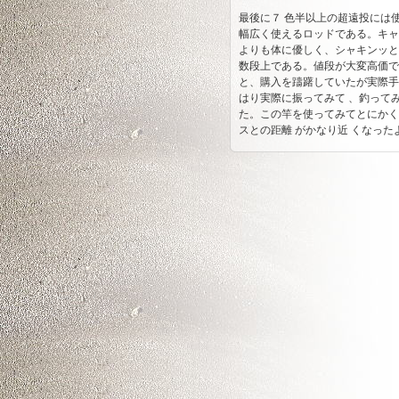
最後に７ 色半以上の超遠投には
がまかつ サーフサイド
幅広く使えるロッドである。キャ
振出
よりも体に優しく、シャキンッと
数段上である。値段が大変高価で
と、購入を躊躇していたが実際手
日新 ゼロサム
はり実際に振ってみて 、釣って
KISUTYPEⅠ並継
た。この竿を使ってみてとにかく
スとの距離 がかなり近 くなった