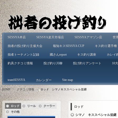
SESSYA本店
SESSYA楽天市場店
SESSYAアマゾン店
世
拙者の投げ釣り主催大会
報知キスSESSYA CUP
キス釣り選手権
拙者トーナメント記録
國さんreport
キス釣り講座
カレイ
釣具クチコミ情報
投げ釣り川柳
投げ釣りアンケート
10大
teamSESSYA
Site map
カレンダー
HOME
>
クチコミ情報
>
ロッド シマノキススペシャル並継
ロッド
リール
クーラー
ロッド
その他
シマノ キススペシャル並継