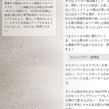
今では メーカー最高峰として「
関連する製品のクチコミ情報データベー
が、実釣（キスとの対話）を楽し
スです。ここに掲載された内容は2014年
シマノ プロサーフ振出
ないでしょう？ より飛ばす事と
1月までに情報です。2014年2月以降は、
な人はタイプＲを選択、キススペ
拙者の投げ釣り専門釣具店システムリニ
れだけの金銭的余裕が無い人はス
ューアルにより、購入した商品のレビュ
シマノ サーフリーダー
ー、クチコミを自由にアップできるよう
トを最大限楽しみつつ 時には遠
になりました。そちらをご利用くださ
振出
も十分に有ると言う人にはキスス
い。
つまりトータル的に優れていて、
ダイワ マスタライズキ
る。そんな夢が叶ったロッドです
ス並継
な価格の竿ではありませんが、買
すよ！
ダイワ サンダウナー
スピンパワー：超満足
compⅡ並継
キススペシャル４０５CX＋を使
スピンパワーなどに比べかえりが
ダイワ 13サンダウナー
はない。スイートスポットも広め
並継
ッドバランスも良くデーター上の
る。
ダイワ スカイキャスタ
タックル組み合わせも MgやD社
ー他
とのセットアップでシャープなス
も伸びて疲 れも少ない 。目を
げると本当に４ｍもある長さの物
ダイワ トーナメントキ