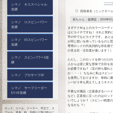
シマノ キススペシャル
並継
投稿者名（ニックネー
岩ちゃん：超満足：2010年05
シマノ 11スピンパワー
並継
まずテクＭｇとのカラーコーディ
はピカイチですね！ それと実釣
竿の中でもピカイチです。 あと
シマノ 05スピンパワー
が同じ想いを持っているものと思
並継
専用ロッドの代名詞的な存在感で
の見る目・注目度が違います！）
シマノ スピンパワーS並
ただし、このロッドを持つだけの
継
人からは逆に変な意味で注目を浴
が必要ですね？（宝の持ち腐れ
か・・・） ちなみに私はスピン
シマノ プロサーフSF
も使用しておりますが、単純に価
ンパが２本も買えてしまうキスス
シマノ サーフリーダー
不要な付属品（立派過ぎるハード
EV-SF並継
など）正直役に立ったのはロッド
いでしょうか？（スピンパ程度の
なるかも ？）
シマノ スピンパワー振
ロッド、リール、クーラー、竿立て、ス
出
プール、道糸、鈎、天秤など投げ釣りに