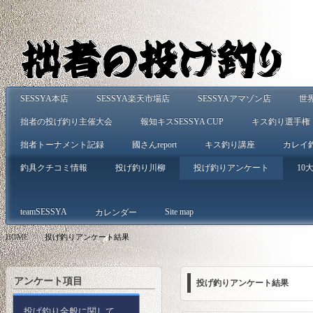
SESSYA本店
SESSYA楽天市場店
SESSYAアマゾン店
世
拙者の投げ釣り主催大会
報知キスSESSYA CUP
キス釣り選手権
拙者トーナメント記録
國さんreport
キス釣り講座
カレイ
釣具クチコミ情報
投げ釣り川柳
投げ釣りアンケート
10大
teamSESSYA
Site map
カレンダー
HOME
>
投げ釣りアンケート結果
アンケート項目
投げ釣りアンケート結果
投げ釣り全般に関して