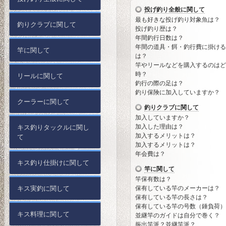
投げ釣り全般に関して
最も好きな投げ釣り対象魚は？
釣りクラブに関して
投げ釣り歴は？
年間釣行日数は？
年間の道具・餌・釣行費に掛ける
竿に関して
は？
竿やリールなどを購入するのはど
時？
リールに関して
釣行の際の足は？
釣り保険に加入していますか？
クーラーに関して
釣りクラブに関して
加入していますか？
加入した理由は？
キス釣りタックルに関し
加入するメリットは？
て
加入するメリットは？
年会費は？
キス釣り仕掛けに関して
竿に関して
竿保有数は？
キス実釣に関して
保有している竿のメーカーは？
保有している竿の長さは？
保有している竿の号数（錘負荷）
キス料理に関して
並継竿のガイドは自分で巻く？
振出竿派？並継竿派？