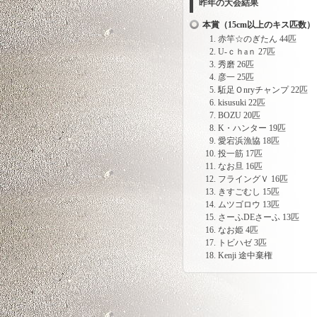
昨年の大会結果
本賞（15cm以上のキス匹数）
赤竿☆のぎたん 44匹
U-ｃｈaｎ 27匹
秀磨 26匹
彦一 25匹
駈足Ｏnryチャンプ 22匹
kisusuki 22匹
BOZU 20匹
K・ハンター 19匹
愛宕浜漁協 18匹
投一筋 17匹
なお旦 16匹
フライングＶ 16匹
きすごむし 15匹
ムツゴロウ 13匹
さーふDEさーふ 13匹
なお姫 4匹
トビハゼ 3匹
Kenji 途中棄権