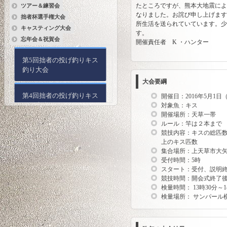
たところですが、熊本大地震によ
ツアー＆練習会
なりました。お詫び申し上げます
拙者杯選手権大会
所生活を送られていています。少
キャスティング大会
す。
忘年会＆祝賀会
開催責任者 K ・ハンター
第5回拙者の投げ釣りキス
釣り大会
大会要綱
第4回拙者の投げ釣りキス
開催日：2016年5月1日
釣り大会
対象魚：キス
開催場所：天草一帯
ルール：竿は２本まで
第3回拙者の投げ釣りキス
競技内容：キスの総匹数
釣り大会
上のキス匹数
集合場所：上天草市大
受付時間：5時
第2回拙者の投げ釣りキス
スタート：受付、説明
釣り大会
競技時間：開会式終了
検量時間： 13時30分～1
検量場所： サンパール
第1回拙者の投げ釣りキス
釣り大会