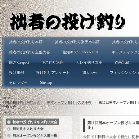
拙者の投げ釣り本店
拙者の投げ釣り楽天市場店
拙者の投げ釣りA
拙者の投げ釣り主催大会
報知キスSESSYA CUP
キャスティング
國さんreport
キス釣り講座
カレイ釣り講座
釣果記録
投げ川柳
投げ釣りアンケート
10大news
フィッシングシ
Sitemap
カレンダー
HOME
>
拙者の投げ釣り主催大会
>
熊本オープン投げキス選手権
>
第11回熊本オープン投げ
手権大会
拙者の投げ釣りキス釣り大会
第11回熊本オープン投げキス
止）
組対抗キス釣り大会
熊本オープン投げキス選手権
今回で11回目の大会で新たに初