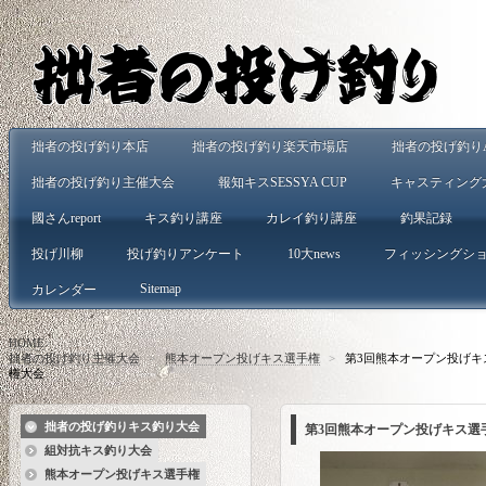
拙者の投げ釣り本店
拙者の投げ釣り楽天市場店
拙者の投げ釣りA
拙者の投げ釣り主催大会
報知キスSESSYA CUP
キャスティング
國さんreport
キス釣り講座
カレイ釣り講座
釣果記録
投げ川柳
投げ釣りアンケート
10大news
フィッシングシ
Sitemap
カレンダー
HOME
>
拙者の投げ釣り主催大会
>
熊本オープン投げキス選手権
>
第3回熊本オープン投げキ
権大会
拙者の投げ釣りキス釣り大会
第3回熊本オープン投げキス選
組対抗キス釣り大会
熊本オープン投げキス選手権