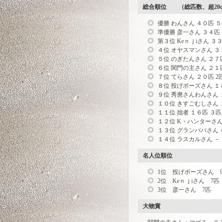
総合順位 （総匹数、超20
優勝 わんさん ４０匹 
準優勝 彦一さん ３４匹
第３位 Keｎｊiさん ３
４位 オヤスマンさん ３
５位 のぎたんさん ２７
６位 関門の主さん ２１
７位 てらさん ２０匹 2
８位 投げボーズさん １
９位 秀麿さんわんさん 
１０位 きすごむしさん 
１１位 拙者 １６匹 ３匹
１２位 K・ハンターさん
１３位 グランパパさん 
１４位 ラスカルさん －
名人位順位
1位 投げボーズさん 
2位 Keｎｊiさん 7匹
3位 彦一さん 7匹
大物賞