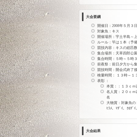
大会要綱
開催日：2008年５月３
対象魚：キス
開催場所：宇土半島～
ルール：竿は１本（予
競技内容：キスの総匹
集合場所：天草四郎公
集合時間：５時～５時
前夜祭：前日夕方から
競技時間：開会式終了
検量時間： １３時～１
表彰 ：
本賞：：１３ｃ
名人賞：２０ｃｍ
名
大物賞：対象魚の
ﾋﾗﾒ、ﾏﾀﾞｲ、ｸﾛﾀﾞ
大会結果