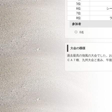
5位
6位
シ
7位
8位
参加者
8名
大会の模様
過去最高の強風の大会でした。お
ＣＡ７種、九州大会と進み、午後