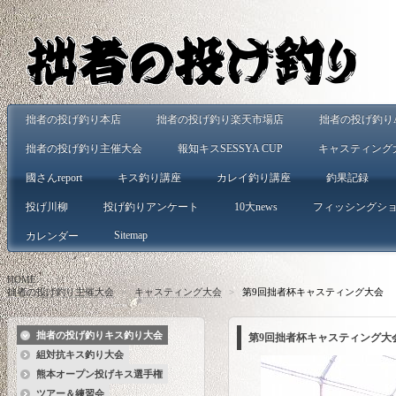
拙者の投げ釣り本店
拙者の投げ釣り楽天市場店
拙者の投げ釣りA
拙者の投げ釣り主催大会
報知キスSESSYA CUP
キャスティング
國さんreport
キス釣り講座
カレイ釣り講座
釣果記録
投げ川柳
投げ釣りアンケート
10大news
フィッシングシ
Sitemap
カレンダー
HOME
>
拙者の投げ釣り主催大会
>
キャスティング大会
>
第9回拙者杯キャスティング大会
拙者の投げ釣りキス釣り大会
第9回拙者杯キャスティング大
組対抗キス釣り大会
熊本オープン投げキス選手権
ツアー＆練習会