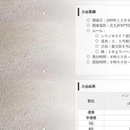
大会要綱
開催日：2009年１２月
開催場所：北九州市門
ルール：
シマノＷＳＣＴ規
道糸：２．５号相
力糸：最大部８号
錘：１８ｇラバー
受付時間：８時００分
競技時間：９時００分
大会結果
ハン
順位
（
優勝
準優勝
3位
4位