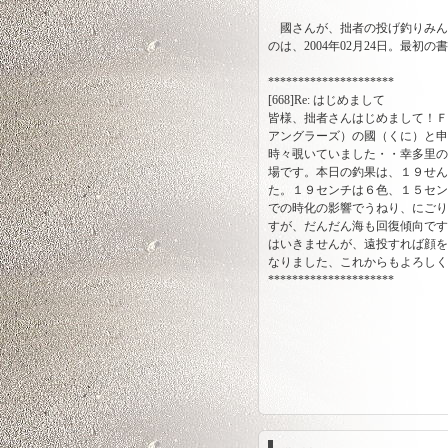
國さんが、拙者の投げ釣りみん
のは、2004年02月24日。最初
*********************
[668]Re: はじめまして
皆様、拙者さんはじめまして！Ｆ
アングラーズ）の國（くに）と申
時々覗いていました・・幸多里の
場です。本日の釣果は、１９せん
た。１９センチは６色、１５セン
での時化の影響でうねり、にごり
すが、だんだん海も回復傾向です
はいきませんが、遠投すれば顔を
なりました、これからもよろし
*********************