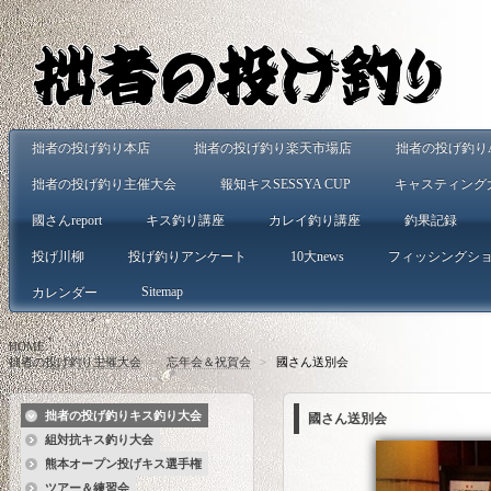
拙者の投げ釣り本店
拙者の投げ釣り楽天市場店
拙者の投げ釣りA
拙者の投げ釣り主催大会
報知キスSESSYA CUP
キャスティング
國さんreport
キス釣り講座
カレイ釣り講座
釣果記録
投げ川柳
投げ釣りアンケート
10大news
フィッシングシ
Sitemap
カレンダー
HOME
>
拙者の投げ釣り主催大会
>
忘年会＆祝賀会
>
國さん送別会
拙者の投げ釣りキス釣り大会
國さん送別会
組対抗キス釣り大会
熊本オープン投げキス選手権
ツアー＆練習会