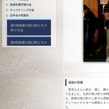
拙者杯選手権大会
キャスティング大会
忘年会＆祝賀会
第5回拙者の投げ釣りキス
釣り大会
第4回拙者の投げ釣りキス
釣り大会
第3回拙者の投げ釣りキス
釣り大会
第2回拙者の投げ釣りキス
釣り大会
送別の言葉
見学人さんに続き、遂に、國さ
第1回拙者の投げ釣りキス
てきました。九州の投げ釣り仲間
釣り大会
ち、拙者の投げ釣りに多大な貢献
フィールドテスター＆開発スタッ
た。