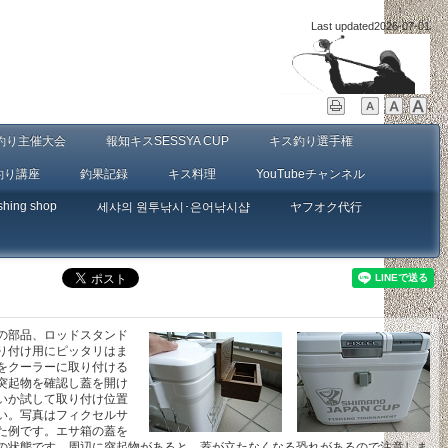
Last updated
2026-07-01
釣り主催大会
報知キスSESSYA CUP
キス釣り選手権
釣り講座
釣果記録
キス料理
YouTubeチャンネル
shing shop
세샤의 원투낚시･은어낚시샵
ヤフオク代行
の部品、ロッドスタンド
り付け用にピッタリはま
をクーラーに取り付ける
突起物を確認し蓋を開け
いか試して取り付け位置
い。写真はフィクセルサ
た例です。エサ箱の蓋を
の状態です。周辺に突起物があると、蓋が立たなくなる恐れがあるので注意しま