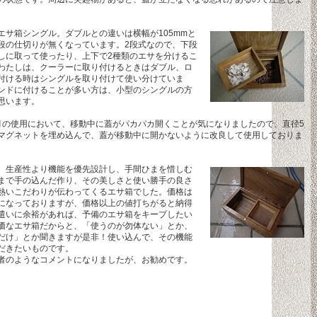
エサ箱シングル。ダブルとの違いは横幅が105mmと
段の仕切りが無くなっています。2段式なので、下段
しに取って使ったり、上下で2種類のエサを分けるこ
わたしは、クーラーに取り付けるときはダブル、ロ
付ける時はシングルを取り付けて使い分けていま
ンドに付けることが多い方は、小型のシングルの方
思います。
月の使用において、移動中に蓋がパカパカ開くことが気になりましたので、直径5
マグネットを埋め込んで、蓋が移動中に開かないように改良して使用しておりま
、生産性より機能を優先設計し、手間ひまを惜しむ
まで手の込んだ作り、その美しさと使い勝手の良さ
熱いこだわりが伝わってくるエサ箱でした。価格は
になっておりますが、価格以上の値打ちがると納得
遣いに余裕があれば、予備のエサ箱をキープしたい
価なエサ箱だからと、「使うのが勿体ない」とか、
だけ」とか聞きますが是非！使い込んで、その機能
だきたいものです。
者のようなコメントになりましたが、お勧めです。