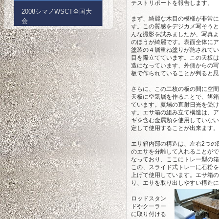
テストリポートを報告します。
2008シマノWSCT全国大
まず、綺麗な木目の模様が非常に
会
す。この質感をデジカメ写そうと
んな撮影を試みましたが、写真よ
のほうが綺麗です。表面全体にア
シマノWSCT全国大会へ
塗装の４層重ね塗りが施されてい
go！
目を際立てています。この天板は
造になっています、外側からの写
板で作られていることが判ると思
2008ダイワSBC投げ全国
決勝大会
さらに、この二枚の板の間に空間
天板に空気層を作ることで、餌箱
ています。夏場の直射日光を受け
す。エサ箱の組み立て構造は、ア
2008シマノJC投げ九州大
ギを含む金属類を使用していない
会
定して使用することが出来ます。
エサ箱内部の構造は、左右2つの
2007ダイワSBC投げ全国
のエサを分離して入れることがで
決勝大会
なっており、ここにトレー型の箱
この、スライド式トレーに石粉を
上げて使用しています。エサ箱の
り、エサを取り出しやすい構造
ロッドスタン
ドやクーラー
に取り付ける