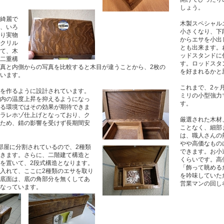
しょう。
綺麗で
木製スペシャル
、いろ
小さくなり、下
り実物
からエサを小出
クリル
とも出来ます。
て、木
ッドスタンドに
二重構
す。ロッドスタ
真と内側からの写真を比較すると木目が違うことから、2枚の
を好まれるかと
います。
これまで、2ヶ
を作るように設計されています。
ミリの小型強力
内の温度上昇を抑えるようになっ
す。
る環境ではその効果が期待できま
ラレホゾ仕上げとなっており、ク
厳選された木材
ため、錆の影響を受けず長期間安
ことなく、細部
は、職人さんの
やや高価なもの
部屋に分割されているので、2種類
できます。お小
きます。さらに、二階建て構造と
くらいです。高
を置いて、2段式構造となります。
「飾って眺める
入れて、ここに2種類のエサを取り
を吟味していた
底面は、底の角部分を無くしてあ
営業マンの回し
になっています。