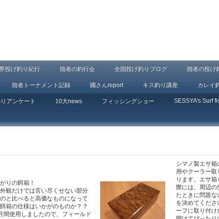
界投げ釣り紀行
拙者の釣行会
全国投げ釣りブログ
拙者の投げ
拙者トーナメント記録
國さんreport
キス釣り講座
カレイ
SESSYA's Surf fi
釣りアンケート
10大news
フィッシングショー
シマノ製エサ箱
用やクーラー取
ります。エサ箱
がりの餌箱！
際には、周辺の
外観だけでは言い尽くせない部分
たときに問題な
のと比べると高価なものになって
を決めてくださ
餌箱の仕様はいかがのものか？？
ーフに取り付け
月間使用しましたので、フィールド
開けてぴったり