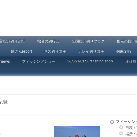
界投げ釣り紀行
拙者の釣行会
全国投げ釣りブログ
拙者の投げ
國さんreport
キス釣り講座
カレイ釣り講座
釣果記録
SESSYA's Surf fishing shop
大news
フィッシングショー
세샤의
記録
フィッシン
日程：
岸
場所：