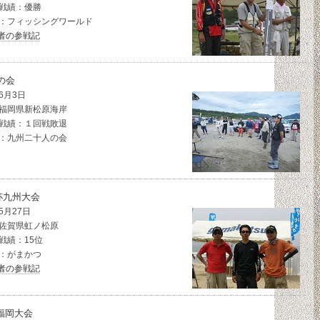
戦績：優勝
：フィッシングワールド
者の参戦記
の会
6月3日
福岡県新松原海岸
戦績：１回戦敗退
：九州二十人の会
杯九州大会
5月27日
佐賀県虹ノ松原
戦績：15位
：がまかつ
者の参戦記
福岡大会