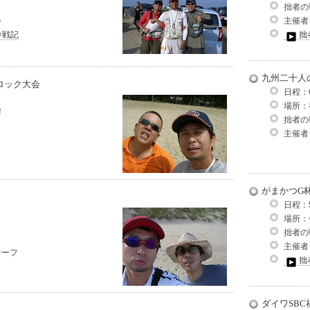
拙者の
会
主催者
参戦記
拙
九州二十人
ロック大会
日程：
場所：
岸
拙者の
主催者
がまかつG
日程：
場所：
拙者の
主催者
サーフ
拙
ダイワSBC