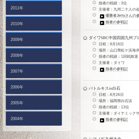
拙者の戦績：3位
2011年
主催者：九州二十人の
優勝者Jerryさんの
拙者の参戦記
2010年
ダイワSBC中国四国九州ブ
2009年
日程：9月16日
場所：山口県虹ケ浜海
2008年
拙者の戦績：1回戦敗退
主催者：ダイワ
拙者の参戦記
2007年
2006年
バトルキスin白石
日程：8月26日
場所：福岡県白石浜
2005年
拙者の戦績：13位
主催者：ダイナミック
2004年
拙者の参戦記