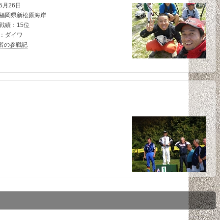
5月26日
福岡県新松原海岸
戦績：15位
：ダイワ
者の参戦記