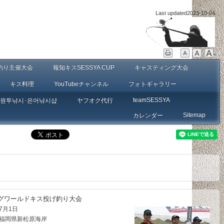
Last updated
2023-10-04
釣り主催大会
報知キスSESSYA CUP
キャスティング大会
キス料理
YouTubeチャンネル
フォトギャラリー
teamSESSYA
 원투낚시･은어낚시샵
ヤフオク代行
Sitemap
カレンダー
グワールドキス投げ釣り大会
7月1日
福岡県新松原海岸