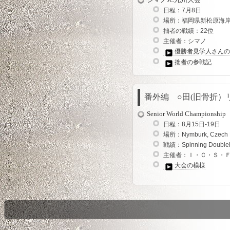
シマノJC九州大会
日程：7月8日
場所：福岡県新松原海
拙者の戦績：22位
主催者：シマノ
優勝者見学人さんの
拙者の参戦記
番外編 ○田(旧骨折）
Senior World Championship
日程：8月15日-19日
場所：Nymburk, Cze
戦績：Spinning Double
主催者：Ｉ・Ｃ・Ｓ・
大会の模様