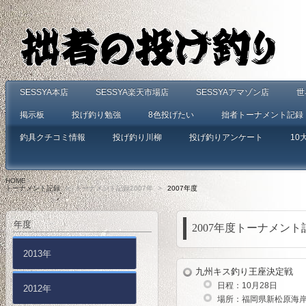
SESSYA本店
SESSYA楽天市場店
SESSYAアマゾン店
世
掲示板
投げ釣り勉強
8色投げたい
拙者トーナメント記録
釣具クチコミ情報
投げ釣り川柳
投げ釣りアンケート
10
HOME
>
トーナメント記録
>
トーナメント記録2007年
>
2007年度
年度
2007年度トーナメント
2013年
九州キス釣り王座決定戦
日程：10月28日
2012年
場所：福岡県新松原海