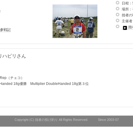
日程：
場所：
岸
拙者の
主催者
拙
参戦記
リハビリさん
ch Rep（チェコ）
Handed 18g優勝 Multiplier DoubleHanded 18g第３位
Ｆ
Copyright (C) 拙者の投げ釣り All Rights Reserved. Since 2003-07