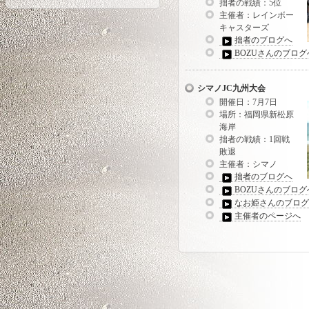
拙者の戦績：5位
主催者：レインボー
キャスターズ
拙者のブログへ
BOZUさんのブログ
シマノJC九州大会
開催日：7月7日
場所：福岡県新松原
海岸
拙者の戦績：1回戦
敗退
主催者：シマノ
拙者のブログへ
BOZUさんのブログ
なお姫さんのブログ
主催者のページへ