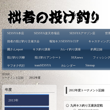
SESSYA本店
SESSYA楽天市場店
SESSYAアマゾン店
世
拙者の投げ釣り主催大会
報知キスSESSYA CUP
キャスティング
國さんreport
キス釣り講座
カレイ釣り講座
釣果記録
投げ釣り川柳
投げ釣りアンケート
10大news
フィッシン
teamSESSYA
Sitemap
ヤフオク代行
カレンダー
HOME
>
トーナメント記録
>
2012年度
年度
2012年度トーナメント記録
2013年
九州キス釣り王座決定戦