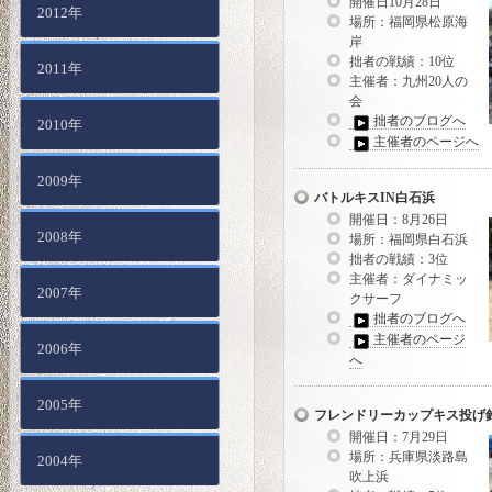
開催日10月28日
2012年
場所：福岡県松原海
岸
拙者の戦績：10位
2011年
主催者：九州20人の
会
拙者のブログへ
2010年
主催者のページへ
2009年
バトルキスIN白石浜
開催日：8月26日
2008年
場所：福岡県白石浜
拙者の戦績：3位
主催者：ダイナミッ
2007年
クサーフ
拙者のブログへ
主催者のページ
2006年
へ
2005年
フレンドリーカップキス投げ
開催日：7月29日
場所：兵庫県淡路島
2004年
吹上浜