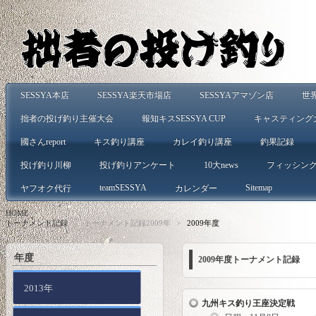
SESSYA本店
SESSYA楽天市場店
SESSYAアマゾン店
世
拙者の投げ釣り主催大会
報知キスSESSYA CUP
キャスティング
國さんreport
キス釣り講座
カレイ釣り講座
釣果記録
投げ釣り川柳
投げ釣りアンケート
10大news
フィッシン
teamSESSYA
Sitemap
ヤフオク代行
カレンダー
HOME
>
トーナメント記録
>
トーナメント記録2009年
>
2009年度
年度
2009年度トーナメント記録
2013年
九州キス釣り王座決定戦