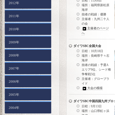
日程：11月8日
2012年
場所：福岡県新松原
海岸
拙者の戦績：優勝
2011年
主催者：九州二十人
の会
主催者のページ
2010年
へ
2009年
ダイワSBC全国大会
日程：10月18日
2008年
場所：長崎県千々石
海岸
拙者の戦績：予選A
2007年
エリア9位、シード権
争奪戦5位
主催者：グローブラ
2006年
イド
大会の模様
2005年
ダイワSBC中国四国九州ブロ
日程：9月13日
2004年
場所：山口県虹ヶ浜