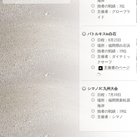
海岸
拙者の戦績：3位
主催者：グローブラ
イド
バトルキスin白石
日程：8月23日
場所：福岡県白石浜
拙者の戦績：19位
主催者：ダイナミッ
クサーフ
主催者のページ
へ
シマノJC九州大会
日程：7月19日
場所：福岡県新松原
海岸
拙者の戦績：19位
主催者：シマノ