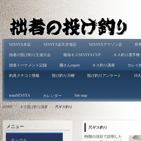
SESSYA本店
SESSYA楽天市場店
SESSYAアマゾン店
世
拙者の投げ釣り主催大会
報知キスSESSYA CUP
キス釣り選手権
拙者トーナメント記録
國さんreport
キス釣り講座
カレイ
釣具クチコミ情報
投げ釣り川柳
投げ釣りアンケート
10大
teamSESSYA
Site map
カレンダー
HOME
>
キス投げ釣り講座
>
尺ギス釣り
メニュー
尺ギス釣り
時期の項目で説明した
タックル