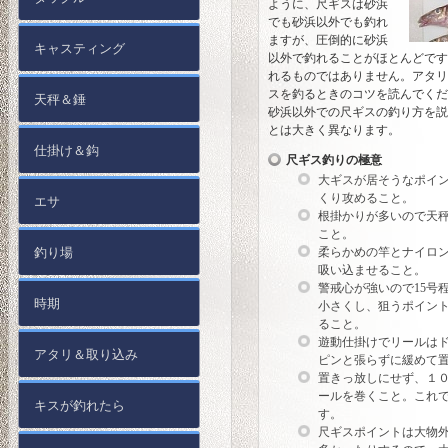
ように、尺ギスは砂浜
でも砂浜以外でも釣れ
ますが、圧倒的に砂浜
キャスティング
以外で釣れることがほとんどです
れるものではありません。アタリ
スを釣るときのコツを読んでくだ
天秤＆錘
砂浜以外での尺ギスの釣り方を説
とは大きく異なります。
仕掛け＆鈎
尺ギス釣りの極意
大ギスが居そうなポイ
くり攻めること。
エサ
根掛かりが多いので天
こと。
釣り場
柔らかめの竿とナイロ
吸い込ませること。
警戒心が強いので15号
時期
小さくし、狙うポイン
ること。
遊動仕掛けでリールは
アタリ＆取り込み
ピンと張らずに緩めて
置きっ放しにせず、１０
ールを巻くこと。これ
キスが釣れたら
す。
尺ギスポイントは大物