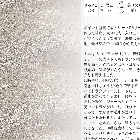
ベラ
2
岩ム
曇りの
丸セイゴ
クサ
本
シ
晴れ
10号
フグ
ポイントは同行者のサーフDEサ
釣った場所。大きな湾（入り江）
が混じったような海岸。海底は藻
地。曇り空の中、6時半から釣り
キスは18cmクラスが1時間に1匹
す。。その大きさでもドラグを鳴
性が高く、釣れるのはベラばかり
り始め、気温がぐんぐん上昇。そ
タリも増えました。
10時半頃、4色投げて、リールを
巻き上げちょうど3色半で竿を置
いてドラグフリーにし、さらに
道糸を送ってたるませ、腰を下
ろした瞬間、ジャーっとすごい
勢いでドラグが鳴った。飛び上
がって、すかさず道糸を送り十
分にたるませると、またしても
ジャーっと走る。さらに道糸を送
しくなった。10秒程度待って、
をゆっくりと巻き、キスの手ごた
りと合わせを入れた。大ギスの重