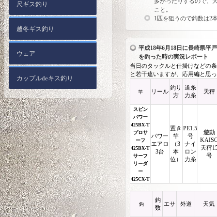
多かったりするので、
尺ギス釣り
こと。
1匹を狙うので鈎数は2
越冬ギス釣り
平成18年6月18日に長崎県平
ウェア
を釣った時の実況レポート
当日のタックルと仕掛けなどの条
と若干違いますが、応用編と思っ
カップルdeキス釣り
釣り
道糸
リール
天秤
竿
方
力糸
スピン
パワー
425BX-T
置き
PE1.5
遊動
プロサ
パワー
竿
号
KAIS
ーフ
エアロ
（3
ナイ
天秤1
425BX-T
3台
本
ロン
号
サーフ
位）
力糸
リーダ
ー
425CX-T
鈎
エサ
外道
天気
鈎
数