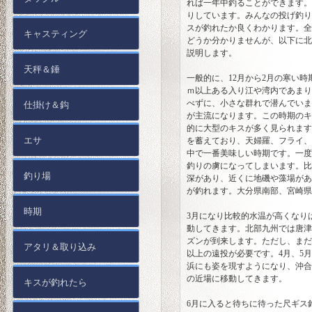
れば一年中釣ることができます。
りしています。みんなの投げ釣り
スが釣れたか良くわかります。全
キャスティング
どうか分かりませんが、以下に北
説明します。
天秤＆錘
一般的に、12月から2月の寒い
ｍ以上ある入り江や湾内であまり
べずに、小さな群れで潜んでいま
仕掛け＆鈎
が主流になります。この時期のキ
的に大型のキスが多く見られます
エサ
を蓄えており、天婦羅、フライ、
中で一番美味しい時期です。一度
釣りの虜になってしまいます。比
釣り場
深があり、近くに地磯や藻場があ
が釣れます。大分県南部、宮崎県
時期
3月になり比較的水温が高くなり
動してきます。北部九州では唐津
ズンが到来します。ただし、まだ
アタリ＆取り込み
以上の遠投が必要です。4月、5
浜にも姿を現すようになり、沖合
の近場に移動してきます。
キスが釣れたら
6月に入ると待ちに待った尺ギス