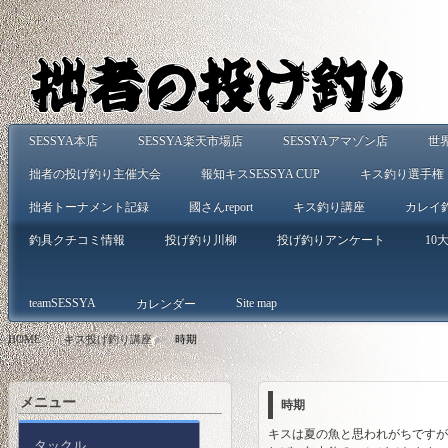
SESSYA本店
SESSYA楽天市場店
SESSYAアマゾン店
世
拙者の投げ釣り主催大会
報知キスSESSYA CUP
キス釣り選手権
拙者トーナメント記録
國さんreport
キス釣り講座
カレイ
釣具クチコミ情報
投げ釣り川柳
投げ釣りアンケート
10大
teamSESSYA
Site map
カレンダー
HOME
>
キス投げ釣り講座
>
時期
メニュー
時期
キスは夏の魚と思われがちですが
タックル