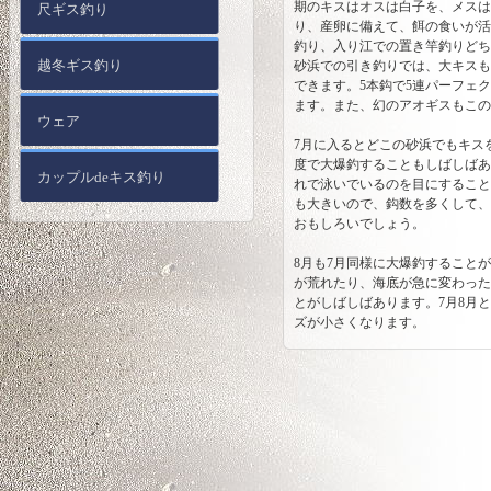
期のキスはオスは白子を、メスは
尺ギス釣り
り、産卵に備えて、餌の食いが活
釣り、入り江での置き竿釣りどち
越冬ギス釣り
砂浜での引き釣りでは、大キスも
できます。5本鈎で5連パーフェ
ます。また、幻のアオギスもこの
ウェア
7月に入るとどこの砂浜でもキス
度で大爆釣することもしばしばあ
カップルdeキス釣り
れで泳いでいるのを目にすること
も大きいので、鈎数を多くして、
おもしろいでしょう。
8月も7月同様に大爆釣すること
が荒れたり、海底が急に変わった
とがしばしばあります。7月8月
ズが小さくなります。