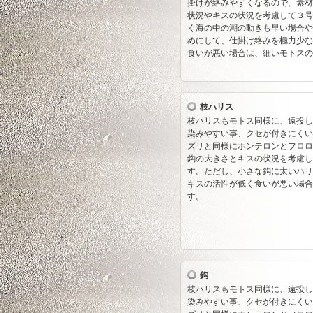
掛けが絡みやすくなるので、素材
状況やキスの状況を考慮して３号
く海の中の潮の動きも早い場合や
めにして、仕掛け絡みを極力少な
食いが悪い場合は、細いモトス
枝ハリス
枝ハリスもモトス同様に、遠投し
染みやすい事、クセが付きにくい
ズリと同様にホンテロンとフロロ
鈎の大きさとキスの状況を考慮して
す。ただし、小さな鈎に太いハリ
キスの活性が低く食いが悪い場合
す。
鈎
枝ハリスもモトス同様に、遠投し
染みやすい事、クセが付きにくい