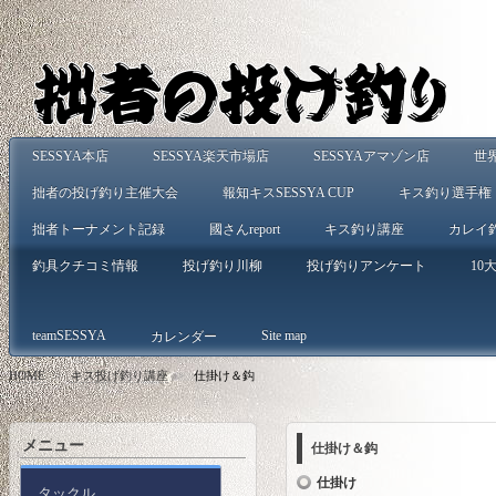
SESSYA本店
SESSYA楽天市場店
SESSYAアマゾン店
世
拙者の投げ釣り主催大会
報知キスSESSYA CUP
キス釣り選手権
拙者トーナメント記録
國さんreport
キス釣り講座
カレイ
釣具クチコミ情報
投げ釣り川柳
投げ釣りアンケート
10大
teamSESSYA
Site map
カレンダー
HOME
>
キス投げ釣り講座
>
仕掛け＆鈎
メニュー
仕掛け＆鈎
仕掛け
タックル