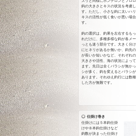
ズリと同様にホンテロンとフロロ
鈎の大きさとキスの状況を考慮して
す。ただし、小さな鈎に太いハリ
キスの活性が低く食いが悪い場合
す。
鈎の選択は、釣果を左右するもっ
れだけに、多種多様な鈎が各メー
っとも迷う部分です。大きく分け
にヒネリがあるか無いか、鈎先の
が長いか短いかなど、それぞれの
大きさや活性、海の状況によって
ます。先日は全くバラシが無かっ
シが多く、鈎を変えるとバラシが
あります。それゆえ釣行には数種
した方が無難です。
仕掛け巻き
仕掛けには５本鈎仕掛
けや８本鈎仕掛けなど
鈎数が決まった仕掛け