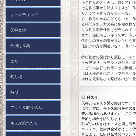
キス釣りの楽しみは、自分で仕掛
けを作る事から始まりますが、作
りたくても作り方が分からない
キャスティング
方、作るのがめんどくさい方、作
る時間が無い方の為に多種多様な
キス釣り市販仕掛けが売られてい
天秤＆錘
ます。値段もピンキリです。高い
仕掛けの方が釣果が良いという事
仕掛け＆鈎
仕掛けの方が間違いなく、良いハ
特に
拙者の投げ釣り競技モデル５
エサ
ト夜光塗り、夜光ラメ糸付き、金
アピール抜群で釣果アップ間違い
には天秤の腕にスナップ付きサル
釣り場
掛けを電車結びで繋げるのが一般
時期
砂ズリ
天秤とモトスを繋ぐ部分です。３
アタリ＆取り込み
に付けずに、モトス部分をそのま
兼ねる場合もありますが、ここで
般的な場合を説明します。
キスが釣れたら
砂ズリの太さはモトスと同じ号数
ｍ～２ｍ。仕掛け全体がうまく汐
きるよう、仕掛け全体のバランス