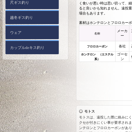
尺ギス釣り
く食いが悪い時は思い切って、細
ると良いかも知れません。遠投重
場合もあります。
越冬ギス釣り
素材はホンテロンとフロロカー
メーカ
ウェア
名称
ー
各社
フロロカーボン
カップルdeキス釣り
ゴーセ
ホンテロン （エステル
ン
系）
モトス
モトスは、遠投した際に絡みにく
クセが付きにくい事が要求されま
ンテロンとフロロカーボンがあり