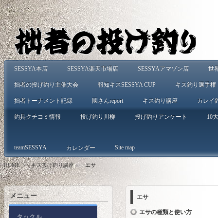
SESSYA本店
SESSYA楽天市場店
SESSYAアマゾン店
世
拙者の投げ釣り主催大会
報知キスSESSYA CUP
キス釣り選手権
拙者トーナメント記録
國さんreport
キス釣り講座
カレイ
釣具クチコミ情報
投げ釣り川柳
投げ釣りアンケート
10大
teamSESSYA
Site map
カレンダー
HOME
>
キス投げ釣り講座
>
エサ
メニュー
エサ
エサの種類と使い方
タックル