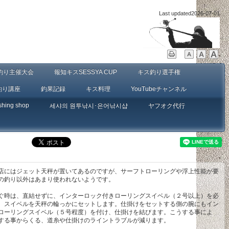
Last updated
2026-07-01
釣り主催大会
報知キスSESSYA CUP
キス釣り選手権
釣り講座
釣果記録
キス料理
YouTubeチャンネル
shing shop
세샤의 원투낚시･은어낚시샵
ヤフオク代行
店にはジェット天秤が置いてあるのですが、サーフトローリングや浮上性能が要
の釣り以外はあまり使われないようです。
ぐ時は、直結せずに、インターロック付きローリングスイベル（２号以上）を必
、スイベルを天秤の輪っかにセットします。仕掛けをセットする側の腕にもイン
ローリングスイベル（５号程度）を付け、仕掛けを結びます。こうする事によ
する事からくる、道糸や仕掛けのライントラブルが減ります。