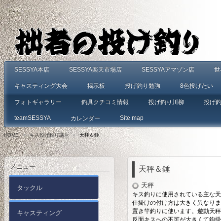
SESSYA本店
SESSYA楽天市場店
SESSYAアマゾン店
世
キャスティング大会
掲示板
投げ釣り勉強
8色投げたい
フォトギャラリー
釣具クチコミ情報
投げ釣り川柳
投げ
teamSESSYA
Site map
カレンダー
HOME
>
キス投げ釣り講座
>
天秤＆錘
メニュー
天秤＆錘
天秤
タックル
キス釣りに使用されている主な天
仕掛けの付け方は大きく異なりま
置き竿釣りに使います。遊動天秤
キャスティング
反面キスへの不可が大きくて鈎掛