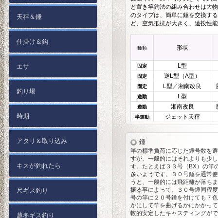
と置き竿釣法の組み合わせは大物
のタイプは、簡単に錘を交換する
天秤＆錘
ど、空気抵抗が大きく、遠投性能
仕掛け＆鈎
形状
種類
L型
エサ
固定
逆L型（Λ型）
固定
L型／湘南改良
固定
釣り場
L型
遊動
湘南改良
遊動
時期
ジェット天秤
半遊動
アタリ＆取り込み
錘
竿の標準負荷に応じた錘号数を選
すが、一般的にはそれよりも少し
キスが釣れたら
す。たとえば３３号（BX）の竿
多いようです。３０号錘を通常使
うと、一般的には飛距離が落ちま
振る事によって、３０号錘同程度
尺ギス釣り
号の竿に２０号錘を付けても７色
かにして竿を曲げるかにかかって
較的安定したキャスティングがで
越冬ギス釣り