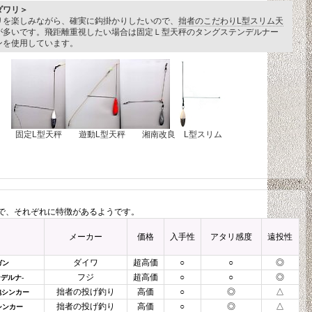
ダワリ＞
リを楽しみながら、確実に鈎掛かりしたいので、
拙者のこだわりL型スリム天
が多いです。飛距離重視したい場合は固定Ｌ型天秤のタングステンデルナー
ンを使用しています。
固定L型天秤 遊動L型天秤 湘南改良 L型スリム
で、それぞれに特徴があるようです。
メーカー
価格
入手性
アタリ感度
遠投性
ダイワ
超高価
○
○
◎
ガン
フジ
超高価
○
○
◎
デルナ-
拙者の投げ釣り
高価
○
◎
△
発泡シンカー
拙者の投げ釣り
高価
○
◎
△
シンカー