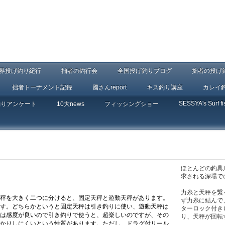
界投げ釣り紀行
拙者の釣行会
全国投げ釣りブログ
拙者の投げ
拙者トーナメント記録
國さんreport
キス釣り講座
カレイ
SESSYA's Surf fi
釣りアンケート
10大news
フィッシングショー
ほとんどの釣具
求される深場で
力糸と天秤を繋
秤を大きく二つに分けると、固定天秤と遊動天秤があります。
ず力糸に結んで
す。どちらかというと固定天秤は引き釣りに使い、遊動天秤は
ターロック付き
は感度が良いので引き釣りで使うと、超楽しいのですが、その
り、天秤が回転
かりしにくいという性質があります。ただし、ドラグ付リール