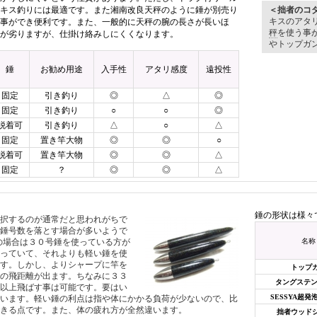
キス釣りには最適です。また湘南改良天秤のように錘が別売り
＜拙者のコ
キスのアタ
事ができ便利です。また、一般的に天秤の腕の長さが長いほ
秤
を使う事
が劣りますが、仕掛け絡みしにくくなります。
やトップガ
錘
お勧め用途
入手性
アタリ感度
遠投性
固定
引き釣り
◎
△
◎
固定
引き釣り
○
○
◎
脱着可
引き釣り
△
○
△
固定
置き竿大物
◎
◎
○
脱着可
置き竿大物
◎
◎
△
固定
？
◎
◎
△
錘の形状は様々
択するのが通常だと思われがちで
錘号数を落とす場合が多いようで
の場合は３０号錘を使っている方が
名称
っていて、それよりも軽い錘を使
す。しかし、よりシャープに竿を
トップ
の飛距離が出ます。ちなみに３３
タングステン
以上飛ばす事は可能です。要はい
SESSYA超
います。軽い錘の利点は指や体にかかる負荷が少ないので、比
きる点です。また、体の疲れ方が全然違います。
拙者ウッド