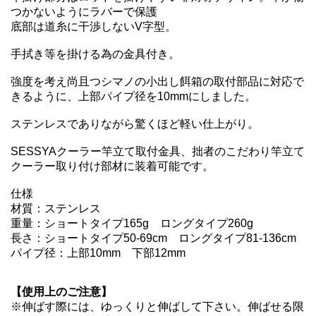
つかないようにラバーで保護
底部は道糸に干渉しないV字型。
手拭き等を掛ける為の金具付き。
強度を考え尚且つシマノの小出し餌箱の取付部品に対応で
きるように、上部パイプ径を10mmにしました。
ステンレスでありながら驚くほど軽い仕上がり。
SESSYAクーラー竿立て取付金具、拙者のこだわり竿立て
クーラー取り付け部材に装着可能です。
仕様
材質：ステンレス
重量：ショートタイプ165g ロングタイプ260g
長さ：ショートタイプ50-69cm ロングタイプ81-136cm
パイプ径：上部10mm 下部12mm
【使用上のご注意】
※伸ばす際には、ゆっくりと伸ばして下さい。伸ばせる限