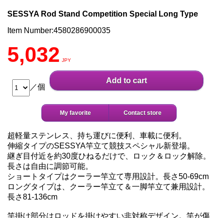
SESSYA Rod Stand Competition Special Long Type
Item Number:4580286900035
5,032
JPY
Add to cart
／個
My favorite
Contact store
超軽量ステンレス、持ち運びに便利、車載に便利。
伸縮タイプのSESSYA竿立て競技スペシャル新登場。
継ぎ目付近を約30度ひねるだけで、ロック＆ロック解除。
長さは自由に調節可能。
ショートタイプはクーラー竿立て専用設計。長さ50-69cm
ロングタイプは、クーラー竿立て＆一脚竿立て兼用設計。
長さ81-136cm
竿掛け部分はロッドを掛けやすい非対称デザイン。竿が傷