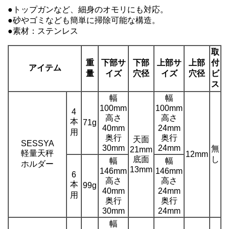
●トップガンなど、細身のオモリにも対応。
●砂やゴミなども簡単に掃除可能な構造。
●素材：ステンレス
取
重
下部サ
下部
上部サ
上部
付
アイテム
量
イズ
穴径
イズ
穴径
ビ
ス
幅
幅
100mm
100mm
4
高さ
高さ
本
71g
40mm
24mm
用
奥行
奥行
天面
SESSYA
30mm
24mm
無
21mm
軽量天秤
12mm
底面
し
幅
幅
ホルダー
13mm
146mm
146mm
6
高さ
高さ
本
99g
40mm
24mm
用
奥行
奥行
30mm
24mm
幅