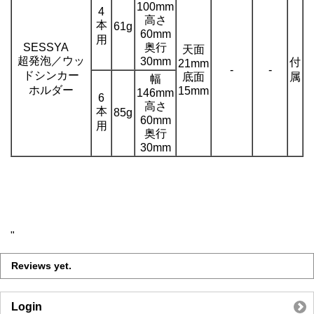
100mm
4
高さ
本
61g
60mm
用
SESSYA
奥行
天面
超発泡／ウッ
30mm
付
21mm
-
-
ドシンカー
底面
属
幅
ホルダー
15mm
146mm
6
高さ
本
85g
60mm
用
奥行
30mm
"
Reviews yet.
Login