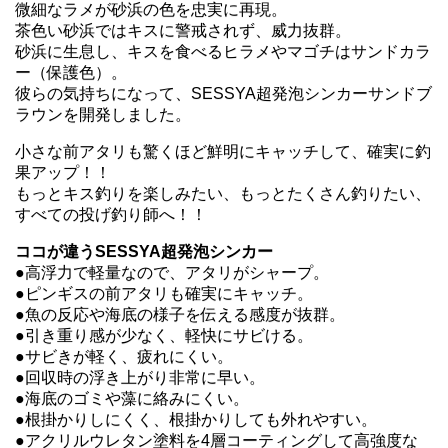
微細なラメが砂浜の色を忠実に再現。
茶色い砂浜ではキスに警戒されず、威力抜群。
砂浜に生息し、キスを食べるヒラメやマゴチはサンドカラ
ー（保護色）。
彼らの気持ちになって、SESSYA超発泡シンカーサンドブ
ラウンを開発しました。
小さな前アタリも驚くほど鮮明にキャッチして、確実に釣
果アップ！！
もっとキス釣りを楽しみたい、もっとたくさん釣りたい、
すべての投げ釣り師へ！！
ココが違うSESSYA超発泡シンカー
●高浮力で軽量なので、アタリがシャープ。
●ピンギスの前アタリも確実にキャッチ。
●魚の反応や海底の様子を伝える感度が抜群。
●引き重り感が少なく、軽快にサビける。
●サビきが軽く、疲れにくい。
●回収時の浮き上がり非常に早い。
●海底のゴミや藻に絡みにくい。
●根掛かりしにくく、根掛かりしても外れやすい。
●アクリルウレタン塗料を4層コーティングして高強度な