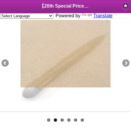
【20th Special Price】SESSYA Ultra-foaming sinker Sand Brown KAISO type 120mm
Powered by
Translate