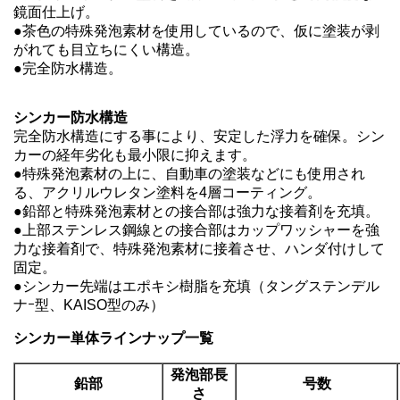
鏡面仕上げ。
●茶色の特殊発泡素材を使用しているので、仮に塗装が剥
がれても目立ちにくい構造。
●完全防水構造。
シンカー防水構造
完全防水構造にする事により、安定した浮力を確保。シン
カーの経年劣化も最小限に抑えます。
●特殊発泡素材の上に、自動車の塗装などにも使用され
る、アクリルウレタン塗料を4層コーティング。
●鉛部と特殊発泡素材との接合部は強力な接着剤を充填。
●上部ステンレス鋼線との接合部はカップワッシャーを強
力な接着剤で、特殊発泡素材に接着させ、ハンダ付けして
固定。
●シンカー先端はエポキシ樹脂を充填（タングステンデル
ナｰ型、KAISO型のみ）
シンカー単体ラインナップ一覧
発泡部長
鉛部
号数
さ