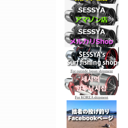
For outside Japan shipment
For KOREA shipment