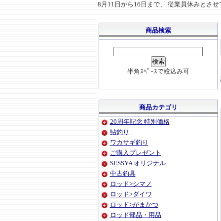
8月11日から16日まで、 従業員休みと
商品検索
半角ｽﾍﾟｰｽで絞込み可
商品カテゴリ
20周年記念 特別価格
鮎釣り
ワカサギ釣り
ご購入プレゼント
SESSYA オリジナル
中古釣具
ロッド>シマノ
ロッド>ダイワ
ロッド>がまかつ
ロッド部品・用品