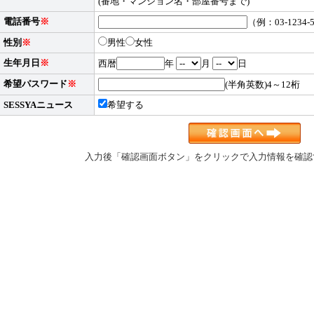
(番地・マンション名・部屋番号まで)
電話番号
※
（例：03-1234-
性別
※
男性
女性
生年月日
※
西暦
年
月
日
希望パスワード
※
(半角英数)4～12桁
SESSYAニュース
希望する
入力後「確認画面ボタン」をクリックで入力情報を確認