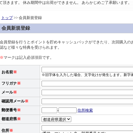
させて頂きます。 休み期間中は出荷ができません。 あらかじめご了承願います。
トップ
>> 会員新規登録
会員新規登録
会員登録を行うとポイントを貯めキャッシュバックができたり、次回購入の
認など様々な特典を受けられます。
※
マークは記入必須項目です。
お名前
※
※旧字体を入力した場合、文字化けが発生します。新字
フリガナ
※
メール
※
確認用メール
※
郵便番号
※
-
住所検索
都道府県
※
住所
※