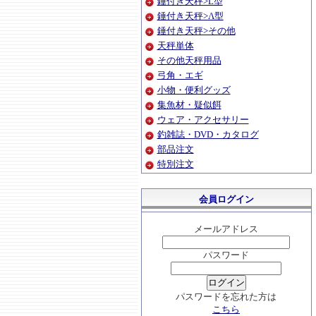
錘付き天秤>L型
錘付き天秤>Λ型
錘付き天秤>その他
天秤単体
その他天秤用品
弓角・エギ
小物・便利グッズ
集魚材・疑似餌
ウェア・アクセサリー
釣雑誌・DVD・カタログ
部品注文
特別注文
会員ログイン
メールアドレス
パスワード
パスワードを忘れた方は
こちら