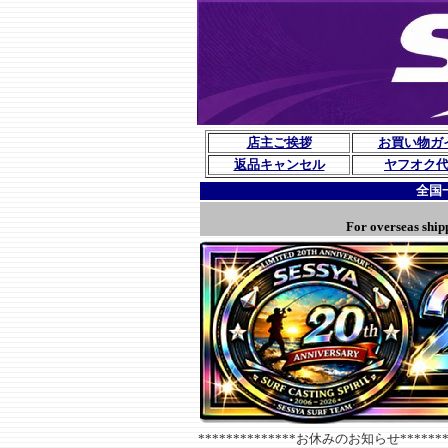
店主ご挨拶
お買い物ガ
返品キャンセル
ヤフオク
全国
For overseas ship
**************お休みのお知らせ********