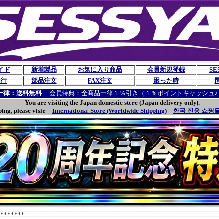
イド
新着製品
お気に入り商品
会員新規登録
SE
代行
部品注文
FAX注文
困った時
一律：送料無料
会員特典：全商品一律１％引き（１％ポイントキャッシュ
You are visiting the Japan domestic store (Japan delivery only).
ping, please visit:
International Store (Worldwide Shipping)
한국 전용 쇼핑몰
******