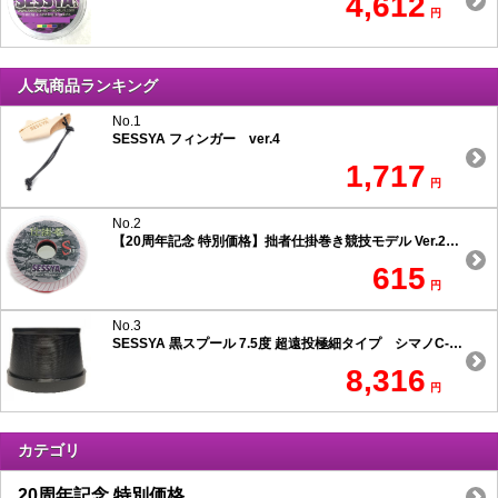
4,612
円
人気商品ランキング
No.1
SESSYA フィンガー ver.4
1,717
円
No.2
【20周年記念 特別価格】拙者仕掛巻き競技モデル Ver.2 スリムタイプ
615
円
No.3
SESSYA 黒スプール 7.5度 超遠投極細タイプ シマノC-1用
8,316
円
カテゴリ
20周年記念 特別価格