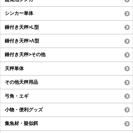
シンカー単体
錘付き天秤>L型
錘付き天秤>Λ型
錘付き天秤>その他
天秤単体
その他天秤用品
弓角・エギ
小物・便利グッズ
集魚材・疑似餌