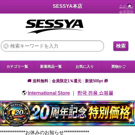
SESSYA本店
ログイン
会員登録
検索
カテゴリ一覧
新着商品一覧
お気に入り
買物かご
🚚 送料無料
|
会員限定1％還元
|
新規500pt 🎁
🌎
International Store
｜
한국 전용 쇼핑몰
**************お休みのお知らせ**************