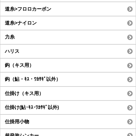
道糸>フロロカーボン
道糸>ナイロン
力糸
ハリス
鈎（キス用）
鈎（鮎・ｷｽ・ﾜｶｻｷﾞ以外）
仕掛け（キス用）
仕掛け(鮎･ｷｽ･ﾜｶｻｷﾞ以外)
仕掛用小物
超発泡シンカー