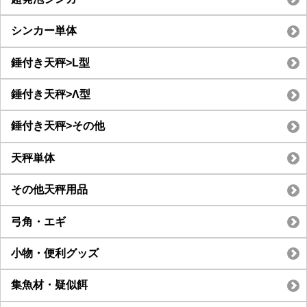
シンカー単体
錘付き天秤>L型
錘付き天秤>Λ型
錘付き天秤>その他
天秤単体
その他天秤用品
弓角・エギ
小物・便利グッズ
集魚材・疑似餌