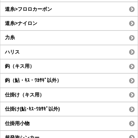
道糸>フロロカーボン
道糸>ナイロン
力糸
ハリス
鈎（キス用）
鈎（鮎・ｷｽ・ﾜｶｻｷﾞ以外）
仕掛け（キス用）
仕掛け(鮎･ｷｽ･ﾜｶｻｷﾞ以外)
仕掛用小物
超発泡シンカー