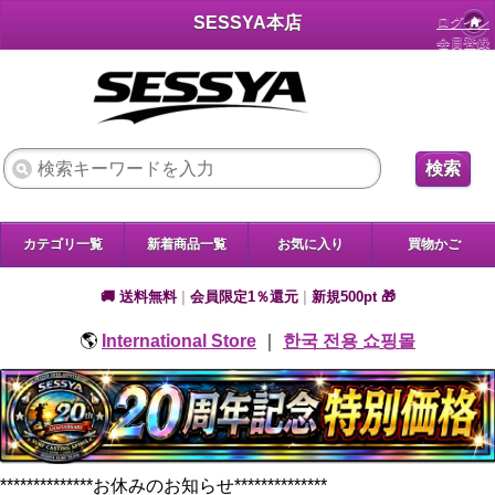
SESSYA本店
ログイン
会員登録
検索
カテゴリ一覧
新着商品一覧
お気に入り
買物かご
🚚 送料無料
|
会員限定1％還元
|
新規500pt 🎁
🌎
International Store
｜
한국 전용 쇼핑몰
**************お休みのお知らせ**************