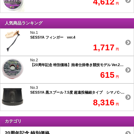
4,612
円
人気商品ランキング
No.1
SESSYA フィンガー ver.4
1,717
円
No.2
【20周年記念 特別価格】拙者仕掛巻き競技モデル Ver.2 スリムタイプ
615
円
No.3
SESSYA 黒スプール 7.5度 超遠投極細タイプ シマノC-1用
8,316
円
カテゴリ
20周年記念 特別価格