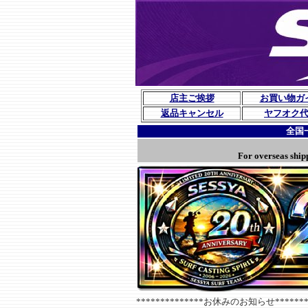
店主ご挨拶
お買い物ガ
返品キャンセル
ヤフオク
全国
For overseas ship
**************お休みのお知らせ********