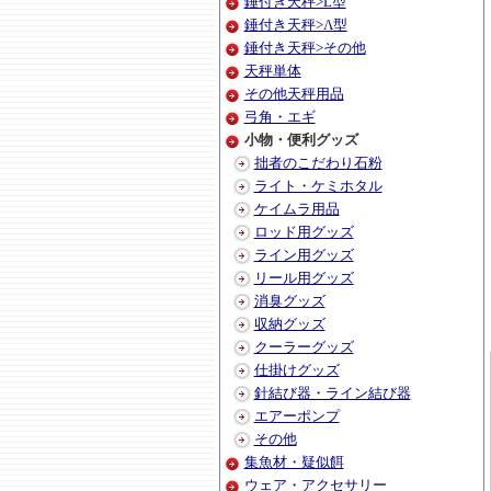
錘付き天秤>L型
錘付き天秤>Λ型
錘付き天秤>その他
天秤単体
その他天秤用品
弓角・エギ
小物・便利グッズ
拙者のこだわり石粉
ライト・ケミホタル
ケイムラ用品
ロッド用グッズ
ライン用グッズ
リール用グッズ
消臭グッズ
収納グッズ
クーラーグッズ
仕掛けグッズ
針結び器・ライン結び器
エアーポンプ
その他
集魚材・疑似餌
ウェア・アクセサリー