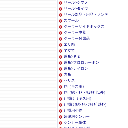
リール>シマノ
リール>ダイワ
リール部品・用品・メンテ
スプール
クーラーサイドボックス
クーラー中蓋
クーラー付属品
エサ箱
竿立て
道糸>ＰＥ
道糸>フロロカーボン
道糸>ナイロン
力糸
ハリス
鈎（キス用）
鈎（鮎・ｷｽ・ﾜｶｻｷﾞ以外）
仕掛け（キス用）
仕掛け(鮎･ｷｽ･ﾜｶｻｷﾞ以外)
仕掛用小物
超発泡シンカー
シンカー単体