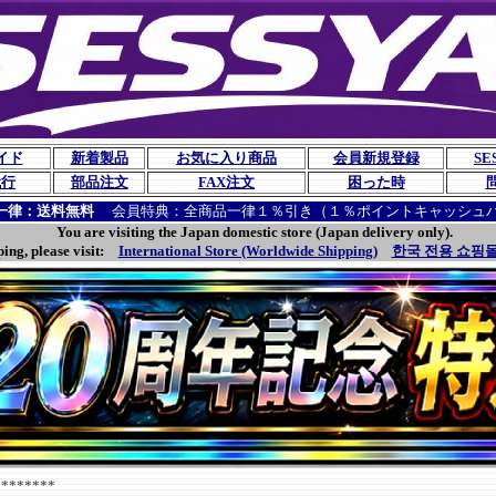
イド
新着製品
お気に入り商品
会員新規登録
SE
代行
部品注文
FAX注文
困った時
一律：送料無料
会員特典：全商品一律１％引き（１％ポイントキャッシュ
You are visiting the Japan domestic store (Japan delivery only).
ping, please visit:
International Store (Worldwide Shipping)
한국 전용 쇼핑몰
******