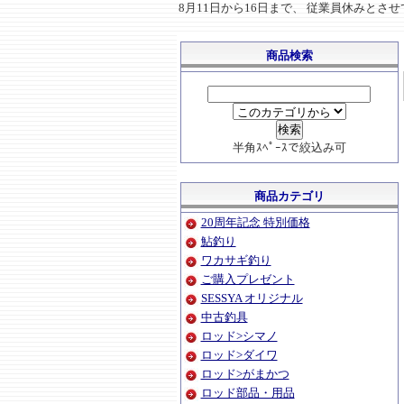
8月11日から16日まで、 従業員休みと
商品検索
半角ｽﾍﾟｰｽで絞込み可
商品カテゴリ
20周年記念 特別価格
鮎釣り
ワカサギ釣り
ご購入プレゼント
SESSYA オリジナル
中古釣具
ロッド>シマノ
ロッド>ダイワ
ロッド>がまかつ
ロッド部品・用品