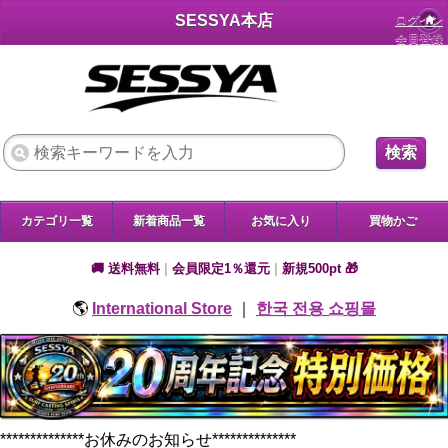
SESSYA本店
ログイン
会員登録
検索
カテゴリ一覧
新着商品一覧
お気に入り
買物かご
🚚 送料無料
|
会員限定1％還元
|
新規500pt 🎁
🌎
International Store
｜
한국 전용 쇼핑몰
**************お休みのお知らせ**************