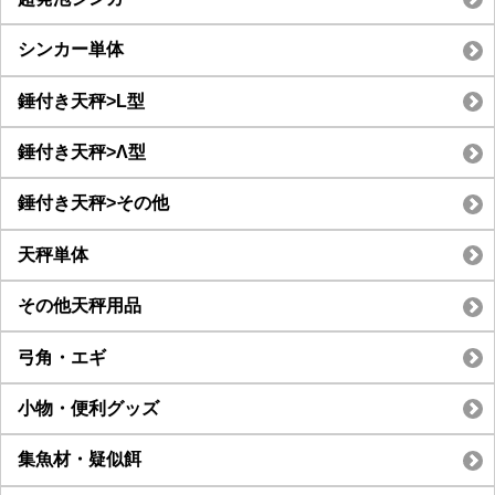
シンカー単体
錘付き天秤>L型
錘付き天秤>Λ型
錘付き天秤>その他
天秤単体
その他天秤用品
弓角・エギ
小物・便利グッズ
集魚材・疑似餌