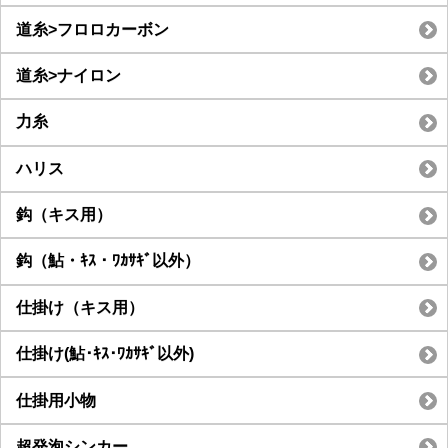
道糸>フロロカーボン
道糸>ナイロン
力糸
ハリス
鈎（キス用）
鈎（鮎・ｷｽ・ﾜｶｻｷﾞ以外）
仕掛け（キス用）
仕掛け(鮎･ｷｽ･ﾜｶｻｷﾞ以外)
仕掛用小物
超発泡シンカー