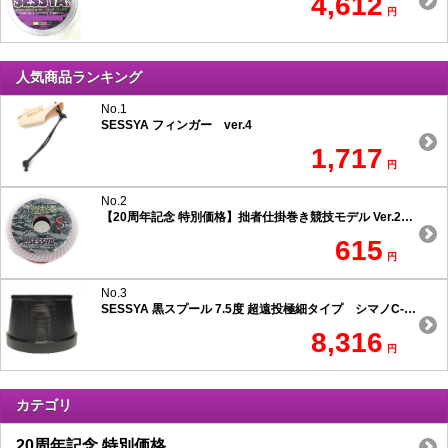
4,612
円
人気商品ランキング
No.1
SESSYA フィンガー ver.4
1,717
円
No.2
【20周年記念 特別価格】拙者仕掛巻き競技モデル Ver.2 スリムタイプ
615
円
No.3
SESSYA 黒スプール 7.5度 超遠投極細タイプ シマノC-1用
8,316
円
カテゴリ
20周年記念 特別価格