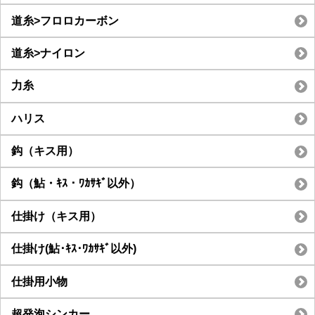
道糸>フロロカーボン
道糸>ナイロン
力糸
ハリス
鈎（キス用）
鈎（鮎・ｷｽ・ﾜｶｻｷﾞ以外）
仕掛け（キス用）
仕掛け(鮎･ｷｽ･ﾜｶｻｷﾞ以外)
仕掛用小物
超発泡シンカー