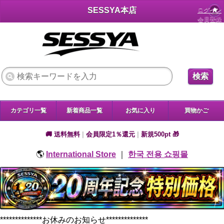
SESSYA本店
ログイン
会員登録
検索
カテゴリ一覧
新着商品一覧
お気に入り
買物かご
🚚 送料無料
|
会員限定1％還元
|
新規500pt 🎁
🌎
International Store
｜
한국 전용 쇼핑몰
**************お休みのお知らせ**************