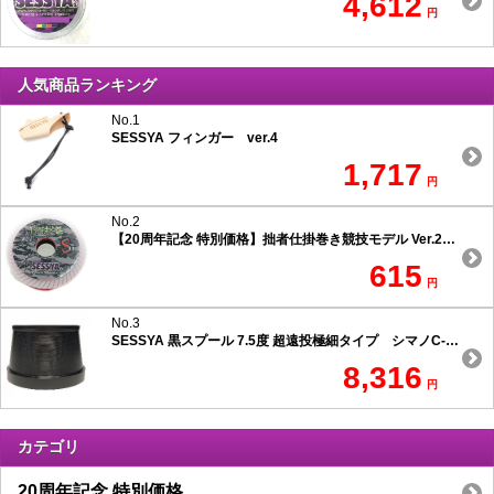
4,612
円
人気商品ランキング
No.1
SESSYA フィンガー ver.4
1,717
円
No.2
【20周年記念 特別価格】拙者仕掛巻き競技モデル Ver.2 スリムタイプ
615
円
No.3
SESSYA 黒スプール 7.5度 超遠投極細タイプ シマノC-1用
8,316
円
カテゴリ
20周年記念 特別価格