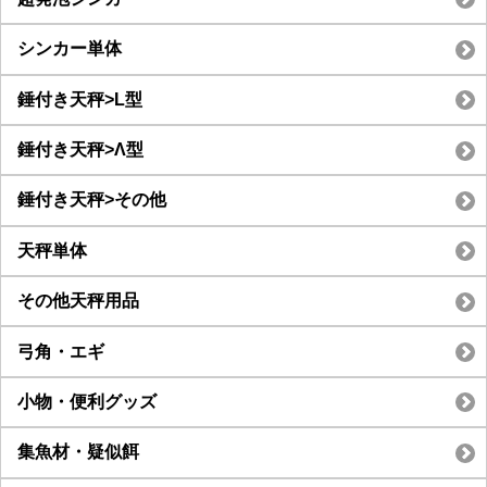
シンカー単体
錘付き天秤>L型
錘付き天秤>Λ型
錘付き天秤>その他
天秤単体
その他天秤用品
弓角・エギ
小物・便利グッズ
集魚材・疑似餌