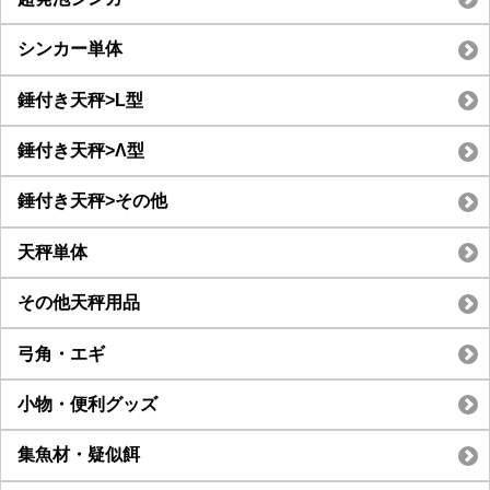
シンカー単体
錘付き天秤>L型
錘付き天秤>Λ型
錘付き天秤>その他
天秤単体
その他天秤用品
弓角・エギ
小物・便利グッズ
集魚材・疑似餌