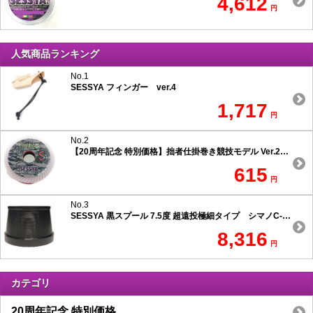
4,612
円
人気商品ランキング
No.1
SESSYA フィンガー ver.4
1,717
円
No.2
【20周年記念 特別価格】拙者仕掛巻き競技モデル Ver.2 スリムタイプ
615
円
No.3
SESSYA 黒スプール 7.5度 超遠投極細タイプ シマノC-1用
8,316
円
カテゴリ
20周年記念 特別価格