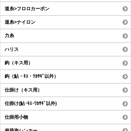
道糸>フロロカーボン
道糸>ナイロン
力糸
ハリス
鈎（キス用）
鈎（鮎・ｷｽ・ﾜｶｻｷﾞ以外）
仕掛け（キス用）
仕掛け(鮎･ｷｽ･ﾜｶｻｷﾞ以外)
仕掛用小物
超発泡シンカー