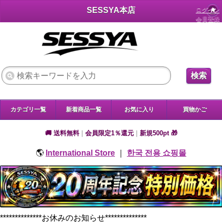
SESSYA本店
ログイン
会員登録
検索
カテゴリ一覧
新着商品一覧
お気に入り
買物かご
🚚 送料無料
|
会員限定1％還元
|
新規500pt 🎁
🌎
International Store
｜
한국 전용 쇼핑몰
**************お休みのお知らせ**************