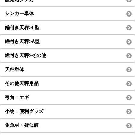
シンカー単体
錘付き天秤>L型
錘付き天秤>Λ型
錘付き天秤>その他
天秤単体
その他天秤用品
弓角・エギ
小物・便利グッズ
集魚材・疑似餌