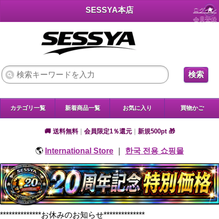
SESSYA本店
ログイン
会員登録
検索
カテゴリ一覧
新着商品一覧
お気に入り
買物かご
🚚 送料無料
|
会員限定1％還元
|
新規500pt 🎁
🌎
International Store
｜
한국 전용 쇼핑몰
**************お休みのお知らせ**************