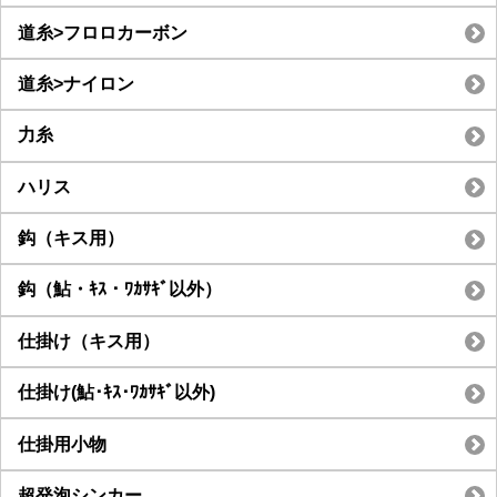
道糸>フロロカーボン
道糸>ナイロン
力糸
ハリス
鈎（キス用）
鈎（鮎・ｷｽ・ﾜｶｻｷﾞ以外）
仕掛け（キス用）
仕掛け(鮎･ｷｽ･ﾜｶｻｷﾞ以外)
仕掛用小物
超発泡シンカー