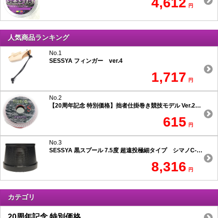
4,612
円
人気商品ランキング
No.1
SESSYA フィンガー ver.4
1,717
円
No.2
【20周年記念 特別価格】拙者仕掛巻き競技モデル Ver.2 スリムタイプ
615
円
No.3
SESSYA 黒スプール 7.5度 超遠投極細タイプ シマノC-1用
8,316
円
カテゴリ
20周年記念 特別価格