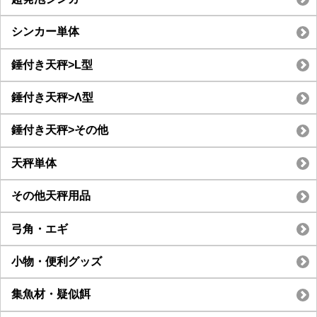
シンカー単体
錘付き天秤>L型
錘付き天秤>Λ型
錘付き天秤>その他
天秤単体
その他天秤用品
弓角・エギ
小物・便利グッズ
集魚材・疑似餌