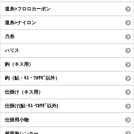
道糸>フロロカーボン
道糸>ナイロン
力糸
ハリス
鈎（キス用）
鈎（鮎・ｷｽ・ﾜｶｻｷﾞ以外）
仕掛け（キス用）
仕掛け(鮎･ｷｽ･ﾜｶｻｷﾞ以外)
仕掛用小物
超発泡シンカー