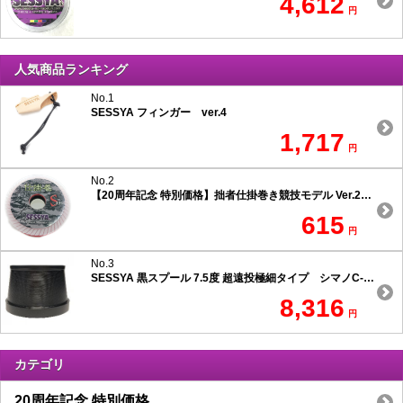
4,612
円
人気商品ランキング
No.1
SESSYA フィンガー ver.4
1,717
円
No.2
【20周年記念 特別価格】拙者仕掛巻き競技モデル Ver.2 スリムタイプ
615
円
No.3
SESSYA 黒スプール 7.5度 超遠投極細タイプ シマノC-1用
8,316
円
カテゴリ
20周年記念 特別価格