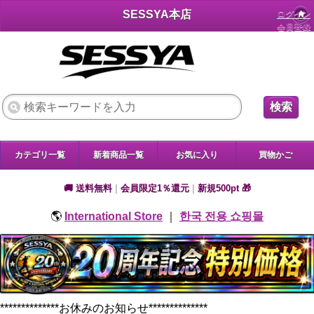
SESSYA本店
ログイン
会員登録
検索
カテゴリ一覧
新着商品一覧
お気に入り
買物かご
🚚 送料無料
|
会員限定1％還元
|
新規500pt 🎁
🌎
International Store
｜
한국 전용 쇼핑몰
**************お休みのお知らせ**************