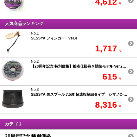
4,612
円
人気商品ランキング
No.1
SESSYA フィンガー ver.4
1,717
円
No.2
【20周年記念 特別価格】拙者仕掛巻き競技モデル Ver.2 スリムタイプ
615
円
No.3
SESSYA 黒スプール 7.5度 超遠投極細タイプ シマノC-1用
8,316
円
カテゴリ
20周年記念 特別価格