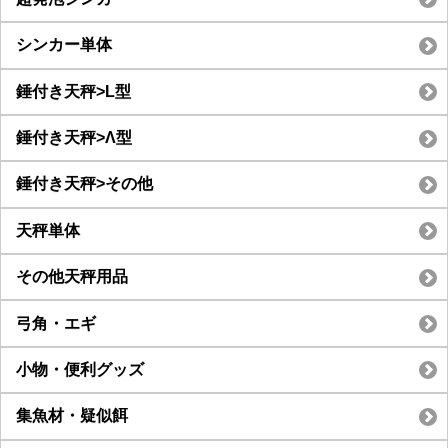
シンカー単体
錘付き天秤>L型
錘付き天秤>Λ型
錘付き天秤>その他
天秤単体
その他天秤用品
弓角・エギ
小物・便利グッズ
集魚材・疑似餌