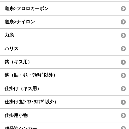
道糸>フロロカーボン
道糸>ナイロン
力糸
ハリス
鈎（キス用）
鈎（鮎・ｷｽ・ﾜｶｻｷﾞ以外）
仕掛け（キス用）
仕掛け(鮎･ｷｽ･ﾜｶｻｷﾞ以外)
仕掛用小物
超発泡シンカー