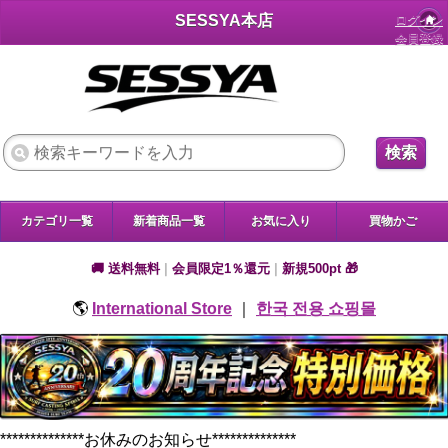
SESSYA本店
ログイン
会員登録
検索
カテゴリ一覧
新着商品一覧
お気に入り
買物かご
🚚 送料無料
|
会員限定1％還元
|
新規500pt 🎁
🌎
International Store
｜
한국 전용 쇼핑몰
**************お休みのお知らせ**************