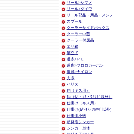
リール>シマノ
リール>ダイワ
リール部品・用品・メンテ
スプール
クーラーサイドボックス
クーラー中蓋
クーラー付属品
エサ箱
竿立て
道糸>ＰＥ
道糸>フロロカーボン
道糸>ナイロン
力糸
ハリス
鈎（キス用）
鈎（鮎・ｷｽ・ﾜｶｻｷﾞ以外）
仕掛け（キス用）
仕掛け(鮎･ｷｽ･ﾜｶｻｷﾞ以外)
仕掛用小物
超発泡シンカー
シンカー単体