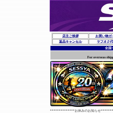
店主ご挨拶
お買い物ガ
返品キャンセル
ヤフオク
全国
For overseas ship
**************お休みのお知らせ********