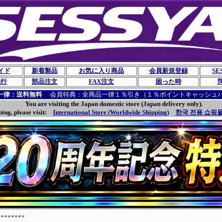
イド
新着製品
お気に入り商品
会員新規登録
SE
代行
部品注文
FAX注文
困った時
一律：送料無料
会員特典：全商品一律１％引き（１％ポイントキャッシュ
You are visiting the Japan domestic store (Japan delivery only).
ping, please visit:
International Store (Worldwide Shipping)
한국 전용 쇼핑몰
******