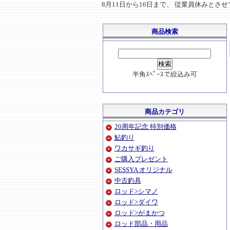
8月11日から16日まで、 従業員休みと
商品検索
半角ｽﾍﾟｰｽで絞込み可
商品カテゴリ
20周年記念 特別価格
鮎釣り
ワカサギ釣り
ご購入プレゼント
SESSYA オリジナル
中古釣具
ロッド>シマノ
ロッド>ダイワ
ロッド>がまかつ
ロッド部品・用品