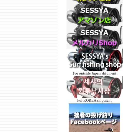
For outside Japan shipment
For KOREA shipment