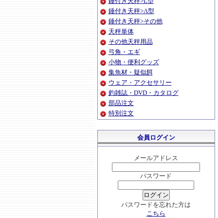
錘付き天秤>L型
錘付き天秤>Λ型
錘付き天秤>その他
天秤単体
その他天秤用品
弓角・エギ
小物・便利グッズ
集魚材・疑似餌
ウェア・アクセサリー
釣雑誌・DVD・カタログ
部品注文
特別注文
会員ログイン
メールアドレス
パスワード
パスワードを忘れた方は
こちら