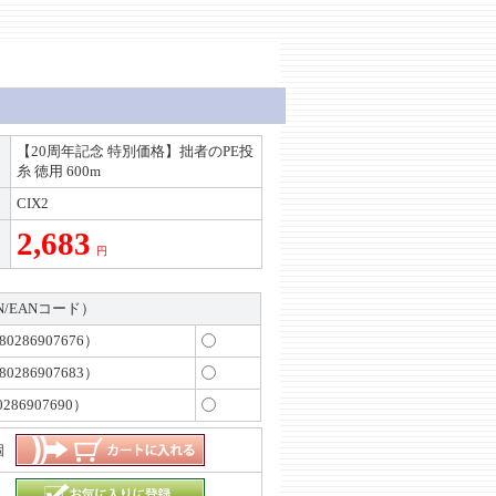
【20周年記念 特別価格】拙者のPE投
糸 徳用 600m
CIX2
2,683
円
N/EANコード）
80286907676）
80286907683）
286907690）
個