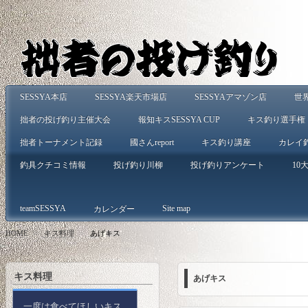
SESSYA本店
SESSYA楽天市場店
SESSYAアマゾン店
世
拙者の投げ釣り主催大会
報知キスSESSYA CUP
キス釣り選手権
拙者トーナメント記録
國さんreport
キス釣り講座
カレイ
釣具クチコミ情報
投げ釣り川柳
投げ釣りアンケート
10大
teamSESSYA
Site map
カレンダー
HOME
>
キス料理
>
あげキス
キス料理
あげキス
一度は食べてほしいキス