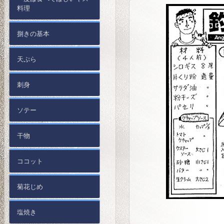
料理
捌きの基本
天ぷら
刺身
ソテー
干物
ココット
菊花じめ
塩焼き