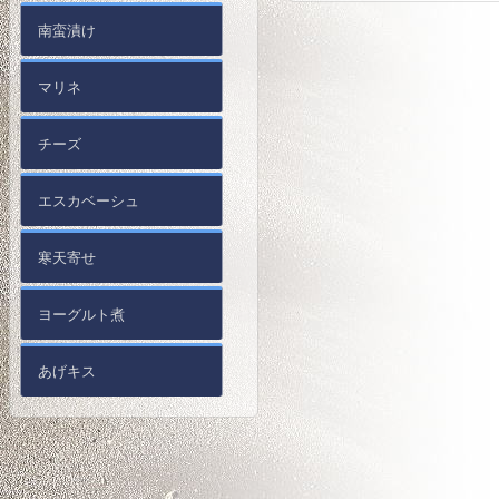
南蛮漬け
マリネ
チーズ
エスカベーシュ
寒天寄せ
ヨーグルト煮
あげキス