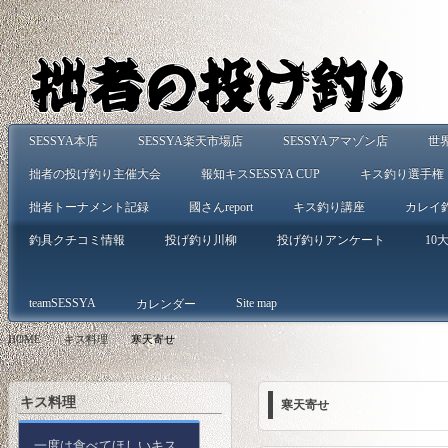
SESSYA本店
SESSYA楽天市場店
SESSYAアマゾン店
世
拙者の投げ釣り主催大会
報知キスSESSYA CUP
キス釣り選手権
拙者トーナメント記録
國さんreport
キス釣り講座
カレイ
釣具クチコミ情報
投げ釣り川柳
投げ釣りアンケート
10大
teamSESSYA
Site map
カレンダー
HOME
>
キス料理
>
寒天寄せ
キス料理
寒天寄せ
一度は食べてほしいキス