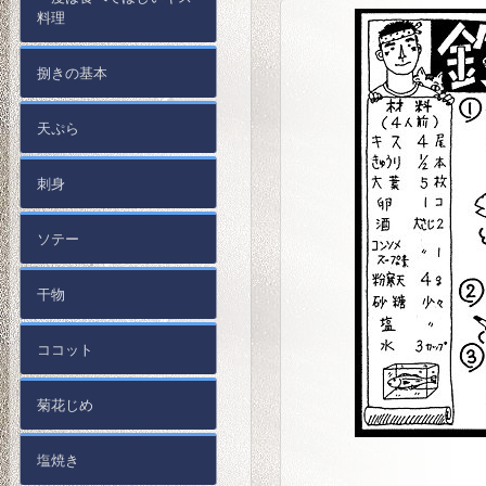
料理
捌きの基本
天ぷら
刺身
ソテー
干物
ココット
菊花じめ
塩焼き