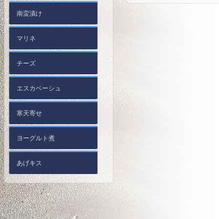
南蛮漬け
マリネ
チーズ
エスカベーシュ
寒天寄せ
ヨーグルト煮
あげキス