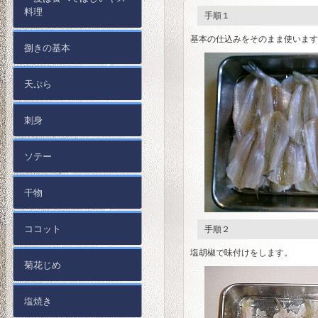
料理
手順１
基本の仕込みをそのまま使います
捌きの基本
天ぷら
刺身
ソテー
干物
ココット
手順２
塩胡椒で味付けをします。
菊花じめ
塩焼き