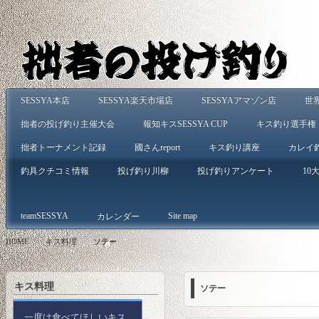
SESSYA本店
SESSYA楽天市場店
SESSYAアマゾン店
世
拙者の投げ釣り主催大会
報知キスSESSYA CUP
キス釣り選手権
拙者トーナメント記録
國さんreport
キス釣り講座
カレイ
釣具クチコミ情報
投げ釣り川柳
投げ釣りアンケート
10大
teamSESSYA
Site map
カレンダー
HOME
>
キス料理
>
ソテー
キス料理
ソテー
一度は食べてほしいキス