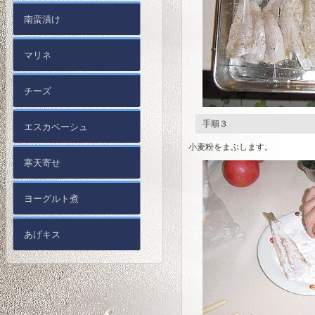
南蛮漬け
マリネ
チーズ
手順３
エスカベーシュ
小麦粉をまぶします。
寒天寄せ
ヨーグルト煮
あげキス