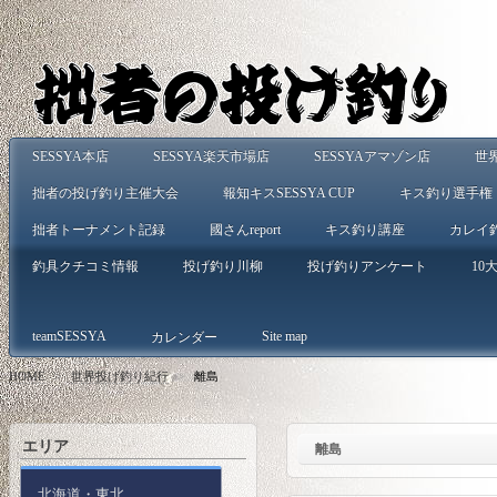
SESSYA本店
SESSYA楽天市場店
SESSYAアマゾン店
世
拙者の投げ釣り主催大会
報知キスSESSYA CUP
キス釣り選手権
拙者トーナメント記録
國さんreport
キス釣り講座
カレイ
釣具クチコミ情報
投げ釣り川柳
投げ釣りアンケート
10大
teamSESSYA
Site map
カレンダー
HOME
>
世界投げ釣り紀行
>
離島
エリア
離島
北海道・東北