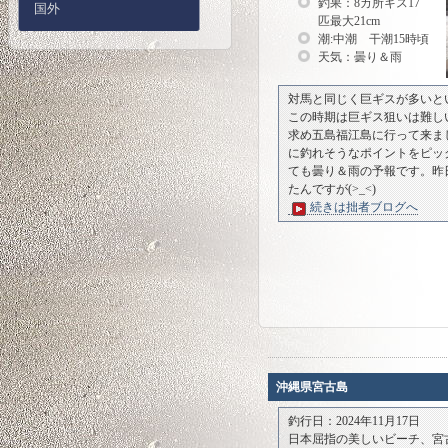
釣果：8カ所キス17
国外
匹最大21cm
潮:中潮 干潮15時頃
天気：曇り＆雨
対馬と同じく巨ギスが多いと
この時期は巨ギス狙いは難し
求め五島福江島に行って来ま
に釣れそうなポイントをピッ
ても曇り＆雨の予報です。昨
たんですが(>_<)
続きは拙者ブログへ
沖縄県宮古島
釣行日：2024年11月17日
日本屈指の美しいビーチ、宮