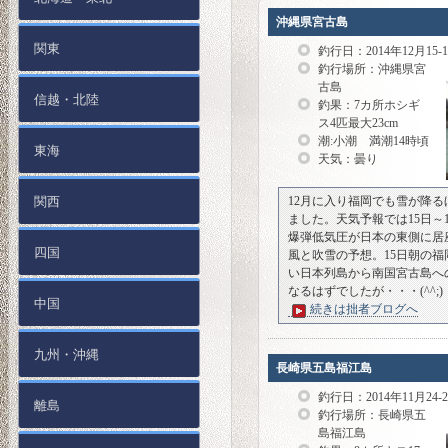
沖縄県宮古島
関東
釣行日：2014年12月15-
釣行場所：沖縄県宮
古島
信越・北陸
釣果：7カ所ホシギ
ス4匹最大23cm
潮:小潮 満潮14時頃
東海
天気：曇り
関西
12月に入り福岡でも雪が降
ました。天気予報では15日～
爆弾低気圧が日本の東側に居
四国
風と吹雪の予想。15日朝の福
い日本列島から南国宮古島へ
なるはずでしたが・・・(^^;)
中国
続きは拙者ブログへ
九州・沖縄
長崎県五島福江島
釣行日：2014年11月24-
離島
釣行場所：長崎県五
島福江島