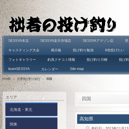
SESSYA本店
SESSYA楽天市場店
SESSYAアマゾン店
世
キャスティング大会
掲示板
投げ釣り勉強
8色投げたい
フォトギャラリー
釣具クチコミ情報
投げ釣り川柳
投げ
teamSESSYA
Site map
カレンダー
HOME
>
世界投げ釣り紀行
>
四国
エリア
四国
北海道・東北
高知県
関東
釣行日：2013年11月1