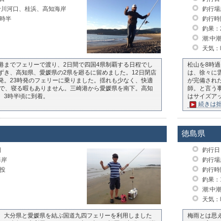
十川河口、桂浜、高知海岸
釣行場
4時半
釣行時
釣果：
潮:中
天気：
港までフェリーで渡り、2日間で四国4県制覇する日程でし
松山を8時
ずき、高知県、愛媛県の2県を廻るに留めました。12日閉店
は、徐々に
発。23時発のフェリーに乗りました。揺れも少なく、快適
が完備され
ので、寝る暇もありません。三崎港から愛媛県を南下。高知
師。と言う事
。3時半頃に到着。
はサイズアッ
続きは
徳島県
日
釣行日：
海岸
釣行場
6投
釣行時
釣果：
潮:中
天気：
、大分県と愛媛県を結ぶ国道九四フェリーを利用しました
梅雨とは思