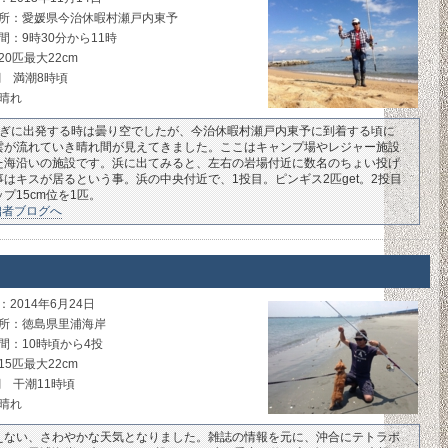
所：愛媛県今治休暇村瀬戸内東予
間：9時30分から11時
20匹最大22cm
潮 満潮8時頃
晴れ
過ぎに出発する時は曇り空でしたが、今治休暇村瀬戸内東予に到着する頃に
雲が流れていき晴れ間が見えてきました。ここはキャンプ場やレジャー施設
た海沿いの施設です。浜に出てみると、左右の岩場付近に数名のちょい投げ
はキスが居るという事。浜の中央付近で、1投目。ピンギス2匹get。2投目
プ15cm位を1匹。
拙者ブログへ
2014年6月24日
所：徳島県里浦海岸
間：10時頃から4投
15匹最大22cm
潮 干潮11時頃
晴れ
えない、さわやかな天気となりました。雑誌の情報を元に、沖合にテトラポ