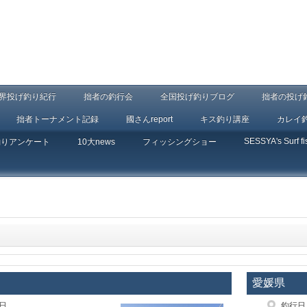
界投げ釣り紀行
拙者の釣行会
全国投げ釣りブログ
拙者の投げ
拙者トーナメント記録
國さんreport
キス釣り講座
カレイ
SESSYA's Surf fi
釣りアンケート
10大news
フィッシングショー
愛媛県
3日
釣行日：