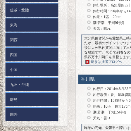
釣行場所：高知県四万
信越・北陸
釣行時間：6時半から1
釣果：1匹 20cm
潮:若潮 干潮9時頃
東海
天気：晴れ
大分県佐賀関から愛媛県三崎
関西
たが、最初のポイントでつま
後に大分県佐賀関に向けて出
な船旅です。70分で到着な
四国
県四万十川河口を目指します
続きは拙者ブログへ
中国
香川県
九州・沖縄
釣行日：2014年6月23
釣行場所：香川県堀切
離島
釣行時間：15時頃から
釣果：10匹 最大17cm
潮:若潮 干潮15時頃
国外
天気：曇り
昨年の高知、愛媛県の際には