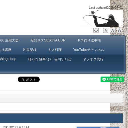
Last updated
2026-07-01
釣り主催大会
報知キスSESSYA CUP
キス釣り選手権
釣り講座
釣果記録
キス料理
YouTubeチャンネル
shing shop
세샤의 원투낚시･은어낚시샵
ヤフオク代行
2013年11月14日