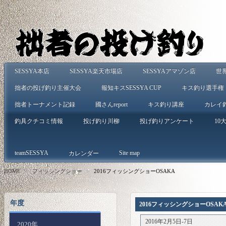
SESSYA本店
SESSYA楽天市場店
SESSYAアマゾン店
世
拙者の投げ釣り主催大会
報知キスSESSYA CUP
キス釣り選手権
拙者トーナメント記録
國さんreport
キス釣り講座
カレイ
釣具クチコミ情報
投げ釣り川柳
投げ釣りアンケート
10大
teamSESSYA
Site map
カレンダー
HOME
>
フィッシングショー
>
2016フィッシングショーOSAKA
年度
2016フィッシングショーOSAK
2016年2月5日-7日
2020年