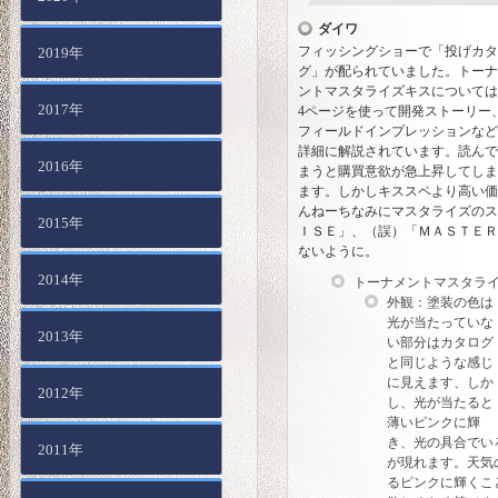
ダイワ
フィッシングショーで「投げカタ
2019年
グ」が配られていました。トーナ
ントマスタライズキスについては
2017年
4ページを使って開発ストーリー
フィールドインプレッションなど
詳細に解説されています。読んで
2016年
まうと購買意欲が急上昇してしま
ます。しかしキススペより高い価
んねーちなみにマスタライズのス
2015年
ＩＳＥ」、（誤）「ＭＡＳＴＥＲ
ないように。
2014年
トーナメントマスタラ
外観：塗装の色は
光が当たっていな
2013年
い部分はカタログ
と同じような感じ
に見えます、しか
2012年
し、光が当たると
薄いピンクに輝
き、光の具合でい
2011年
が現れます。天気
るピンクに輝くこ