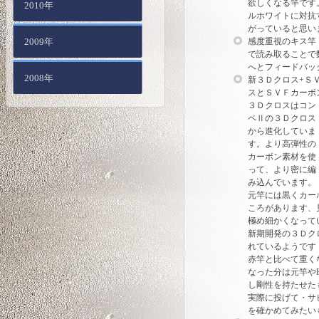
欲しくなる竿です
2010年
ルホワイトに対抗
がっていると思い
2009年
感度重視のキス竿
で読み取ることで
へとフィードバッ
2008年
新３Ｄクロス+Ｓ
スとＳＶＦカーボ
３Ｄクロスはコン
ペⅡの３Ｄクロス
から進化していま
す。より高弾性の
カーボン素材を使
って、より密に編
み込んでいます。
元竿には黒くカー
ころがあります、
極め細かくなって
新期開発の３Ｄク
れているようです
赤竿と比べて重く
なった分は元竿や
し剛性を持たせた
実際に投げて・サ
を確かめてみたい