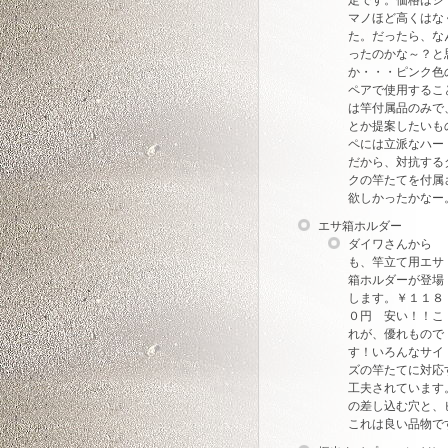
定です。価格はシ
マノほど高くはな
た。だったら、な
ったのかな～？と
か・・・ピンク色
ペアで使用するこ
は竿付属品のみで
とか提案したいも
ペには立派なハー
だから、対抗する
クの竿たてを付属
欲しかったかなー
エサ箱ホルダー
ダイワさんから
も、竿立て用エサ
箱ホルダーが登場
します。￥１１８
０円 安い！！こ
れが、優れもので
す！いろんなサイ
ズの竿たてに対応
工夫されています
の差し込む穴と、
これは良い品物で