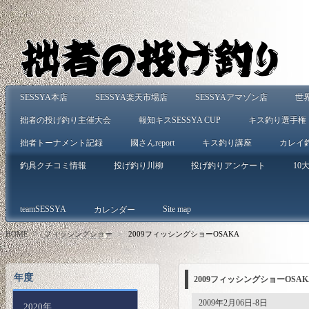
SESSYA本店
SESSYA楽天市場店
SESSYAアマゾン店
世
拙者の投げ釣り主催大会
報知キスSESSYA CUP
キス釣り選手権
拙者トーナメント記録
國さんreport
キス釣り講座
カレイ
釣具クチコミ情報
投げ釣り川柳
投げ釣りアンケート
10大
teamSESSYA
Site map
カレンダー
HOME
>
フィッシングショー
>
2009フィッシングショーOSAKA
年度
2009フィッシングショーOSAK
2009年2月06日-8日
2020年