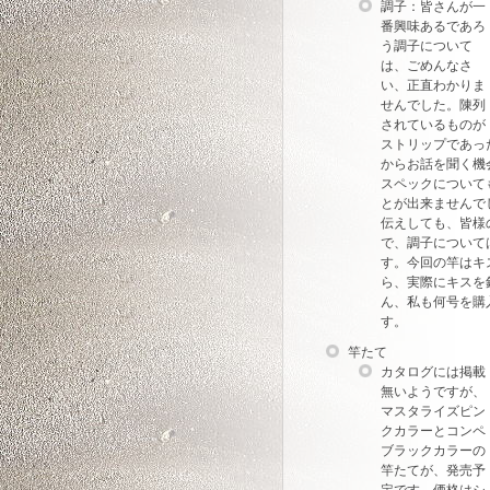
調子：皆さんが一
番興味あるであろ
う調子について
は、ごめんなさ
い、正直わかりま
せんでした。陳列
されているものが
ストリップであっ
からお話を聞く機
スペックについて
とが出来ませんで
伝えしても、皆様
で、調子について
す。今回の竿はキ
ら、実際にキスを
ん、私も何号を購
す。
竿たて
カタログには掲載
無いようですが、
マスタライズピン
クカラーとコンペ
ブラックカラーの
竿たてが、発売予