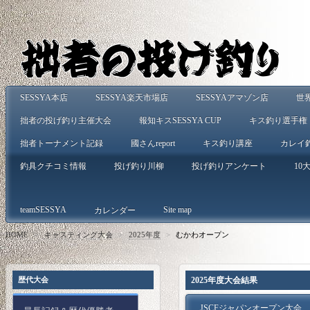
SESSYA本店
SESSYA楽天市場店
SESSYAアマゾン店
世
拙者の投げ釣り主催大会
報知キスSESSYA CUP
キス釣り選手権
拙者トーナメント記録
國さんreport
キス釣り講座
カレイ
釣具クチコミ情報
投げ釣り川柳
投げ釣りアンケート
10大
teamSESSYA
Site map
カレンダー
HOME
>
キャスティング大会
>
2025年度
>
むかわオープン
歴代大会
2025年度大会結果
JSCFジャパンオープン大会