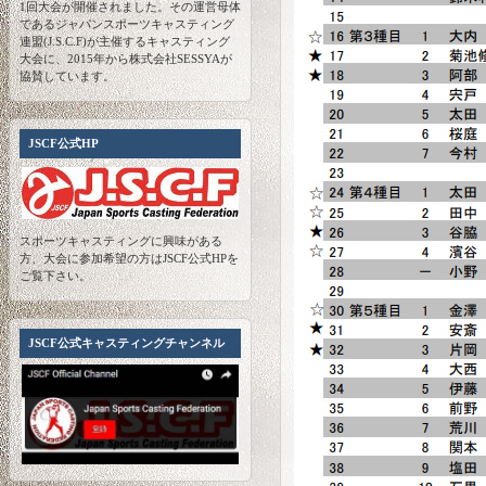
1回大会が開催されました。その運営母体
であるジャパンスポーツキャスティング
連盟(J.S.C.F)が主催するキャスティング
大会に、2015年から株式会社SESSYAが
協賛しています。
JSCF公式HP
スポーツキャスティングに興味がある
方、大会に参加希望の方はJSCF公式HPを
ご覧下さい。
JSCF公式キャスティングチャンネル