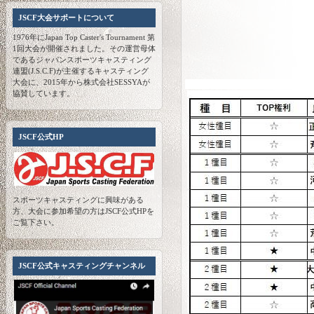
JSCF大会サポートについて
1976年にJapan Top Caster's Tournament 第
1回大会が開催されました。その運営母体
であるジャパンスポーツキャスティング
連盟(J.S.C.F)が主催するキャスティング
大会に、2015年から株式会社SESSYAが
協賛しています。
JSCF公式HP
スポーツキャスティングに興味がある
方、大会に参加希望の方はJSCF公式HPを
ご覧下さい。
JSCF公式キャスティングチャンネル