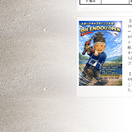
【
1
ー
や
ト
献
キ
ら
プ
【
や
こ
た