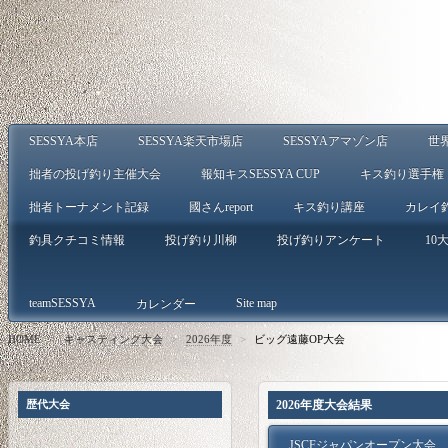
SESSYA本店
SESSYA楽天市場店
SESSYAアマゾン店
世
拙者の投げ釣り主催大会
報知キスSESSYA CUP
キス釣り選手権
拙者トーナメント記録
國さんreport
キス釣り講座
カレイ
釣具クチコミ情報
投げ釣り川柳
投げ釣りアンケート
10大
teamSESSYA
Site map
カレンダー
HOME
>
キャスティング大会
>
2026年度
>
ビッグ遠藤OP大会
歴代大会
2026年度大会結果
JSCFジャパンオープン大会