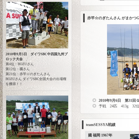
赤竿☆のぎたんさん がまかつ
2010年9月5日 ダイワSBC中四国九州ブ
ロック大会
第4位：BOZUさん
第12位：國さん
第21位：赤竿☆のぎたんさん
BOZUさん ダイワSBC全国大会の出場権
を獲得！！
2010年9月6日 第3
予戦 24匹 413g 32
teamSESSYA戦績
國 福岡 1967年