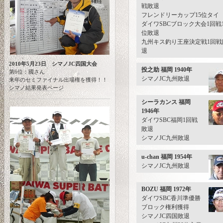
戦敗退
フレンドリーカップ15位タイ
ダイワSBCブロック大会1回戦1
位敗退
九州キス釣り王座決定戦1回戦
退
2010年5月23日 シマノJC四国大会
投之助 福岡 1940年
第6位：國さん
シマノJC九州敗退
来年のセミファイナル出場権を獲得！！
シマノ結果発表ページ
シーラカンス 福岡
1946年
ダイワSBC福岡1回戦
敗退
シマノJC九州敗退
u-chan 福岡 1954年
シマノJC九州敗退
BOZU 福岡 1972年
ダイワSBC香川準優勝
ブロック権利獲得
シマノJC四国敗退