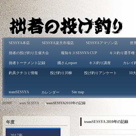
SESSYA本店
SESSYA楽天市場店
SESSYAアマゾン店
世
拙者の投げ釣り主催大会
報知キスSESSYA CUP
キス釣り選手権
拙者トーナメント記録
國さんreport
キス釣り講座
カレイ
釣具クチコミ情報
投げ釣り川柳
投げ釣りアンケート
10大
teamSESSYA
Site map
カレンダー
HOME
>
team SESSYA
>
teamSESSYA2010年の記録
年度
teamSESSYA 2010年の記録
2017年