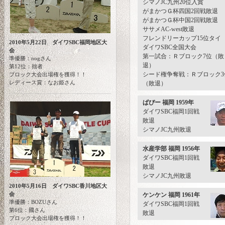
シマノJC九州20位入賞
がまかつＧ杯四国2回戦敗退
がまかつＧ杯中国2回戦敗退
ササメAC-west敗退
フレンドリーカップ15位タイ
2010年5月22日 ダイワSBC福岡地区大
ダイワSBC全国大会
会
第一試合：Ｒブロック7位（敗
準優勝：nogさん
退）
第12位：拙者
シード権争奪戦：Ｒブロック3
ブロック大会出場権を獲得！！
レディース賞：なお姫さん
（敗退）
ぱぴー 福岡 1959年
ダイワSBC福岡1回戦
敗退
シマノJC九州敗退
水産学部 福岡 1956年
ダイワSBC福岡1回戦
敗退
シマノJC九州敗退
2010年5月16日 ダイワSBC香川地区大
会
ケンケン 福岡 1961年
準優勝：BOZUさん
ダイワSBC福岡1回戦
第6位：國さん
敗退
ブロック大会出場権を獲得！！