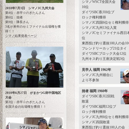
シマノWSCT全国大会
16位
2010年7月3日 シマノJC九州大会
ダイワSBC香川6位ブ
第4位：赤竿☆のぎたんさん
ロック権利獲得
第6位：拙者
第9位：隊長さん
シマノJC四国6位セミ権利獲得
3名が来年のセミファイナル出場権を獲
シマノJC九州13位入賞
得！！
シマノJCセミファイナル西日
シマノ結果発表ページ
位
東西投げ釣り選抜100人の会10
フレンドリーカップ21位タイ
ダイワSBCブロック大会12位
九州キス釣り王座決定戦3位
見学人 福岡 1962年
シマノJC九州都合に
より不参加
拙者 福岡 1960年
2010年6月27日 がまかつG杯中国地区
ダイワSBC香川2回戦
大会
敗退
第3位：赤竿☆のぎたんさん
ダイワSBC福岡12位ブ
全国大会の出場権を獲得！！
ロック権利獲得
シマノJC九州6位セミ権利獲得
シマノJC四国敗退
東西投げ釣り選抜100人の会 