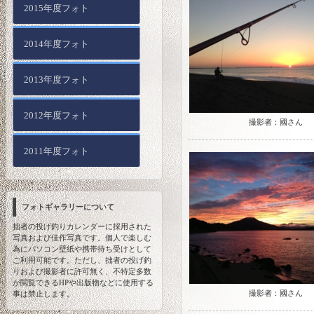
2015年度フォト
2014年度フォト
2013年度フォト
2012年度フォト
撮影者：國さん
2011年度フォト
フォトギャラリーについて
拙者の投げ釣りカレンダーに採用された
写真および佳作写真です。個人で楽しむ
為にパソコン壁紙や携帯待ち受けとして
ご利用可能です。ただし、拙者の投げ釣
りおよび撮影者に許可無く、不特定多数
が閲覧できるHPや出版物などに使用する
撮影者：國さん
事は禁止します。