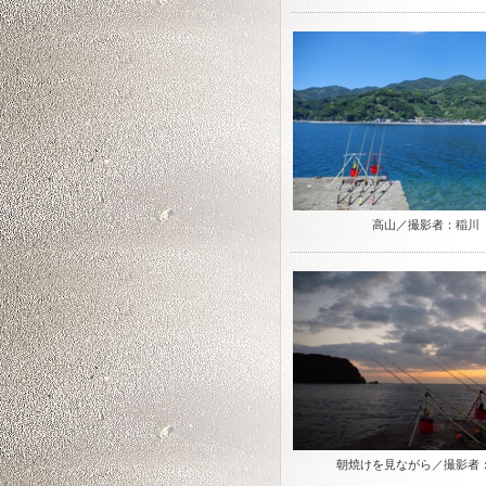
高山／撮影者：稲川
朝焼けを見ながら／撮影者