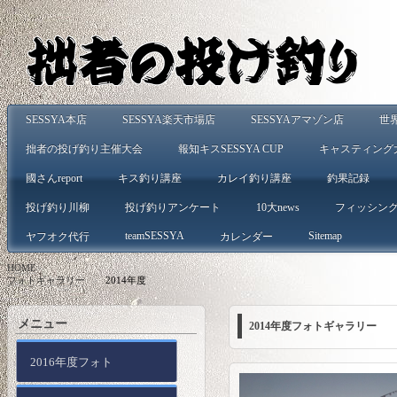
SESSYA本店
SESSYA楽天市場店
SESSYAアマゾン店
世
拙者の投げ釣り主催大会
報知キスSESSYA CUP
キャスティング
國さんreport
キス釣り講座
カレイ釣り講座
釣果記録
投げ釣り川柳
投げ釣りアンケート
10大news
フィッシン
teamSESSYA
Sitemap
ヤフオク代行
カレンダー
HOME
>
フォトギャラリー
>
2014年度
メニュー
2014年度フォトギャラリー
2016年度フォト