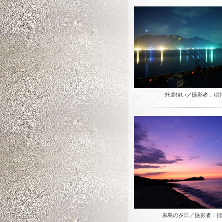
外道狙い／撮影者：稲
糸島の夕日／撮影者：拙