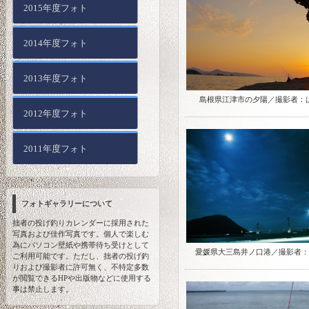
2015年度フォト
2014年度フォト
2013年度フォト
島根県江津市の夕陽／撮影者：
2012年度フォト
2011年度フォト
フォトギャラリーについて
拙者の投げ釣りカレンダーに採用された
写真および佳作写真です。個人で楽しむ
為にパソコン壁紙や携帯待ち受けとして
愛媛県大三島井ノ口港／撮影者：
ご利用可能です。ただし、拙者の投げ釣
りおよび撮影者に許可無く、不特定多数
が閲覧できるHPや出版物などに使用する
事は禁止します。