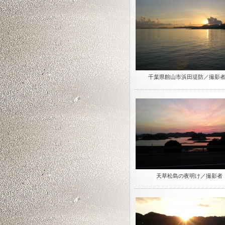
千葉県館山市浜田堤防／撮影
天草松島の夜明け／撮影者