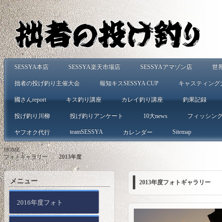
SESSYA本店
SESSYA楽天市場店
SESSYAアマゾン店
世
拙者の投げ釣り主催大会
報知キスSESSYA CUP
キャスティング
國さんreport
キス釣り講座
カレイ釣り講座
釣果記録
投げ釣り川柳
投げ釣りアンケート
10大news
フィッシン
teamSESSYA
Sitemap
ヤフオク代行
カレンダー
HOME
>
フォトギャラリー
>
2013年度
メニュー
2013年度フォトギャラリー
2016年度フォト