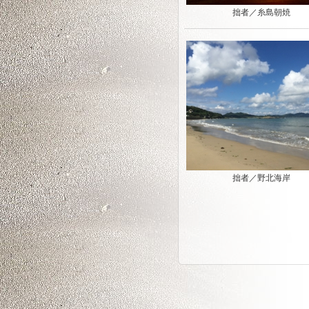
拙者／糸島朝焼
拙者／野北海岸