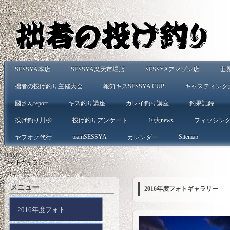
SESSYA本店
SESSYA楽天市場店
SESSYAアマゾン店
世
拙者の投げ釣り主催大会
報知キスSESSYA CUP
キャスティング
國さんreport
キス釣り講座
カレイ釣り講座
釣果記録
投げ釣り川柳
投げ釣りアンケート
10大news
フィッシン
teamSESSYA
Sitemap
ヤフオク代行
カレンダー
HOME
>
フォトギャラリー
メニュー
2016年度フォトギャラリー
2016年度フォト