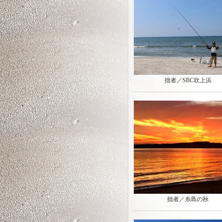
拙者／SBC吹上浜
拙者／糸島の秋