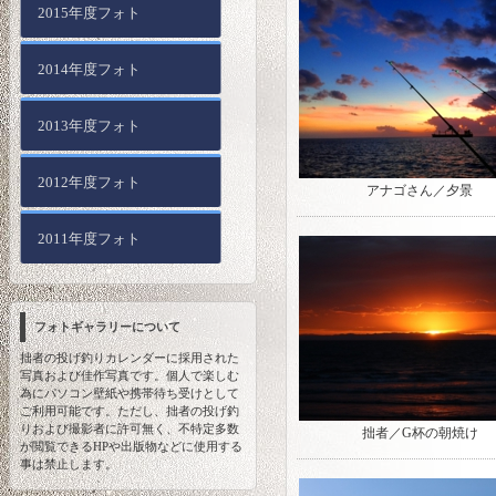
2015年度フォト
2014年度フォト
2013年度フォト
2012年度フォト
アナゴさん／夕景
2011年度フォト
フォトギャラリーについて
拙者の投げ釣りカレンダーに採用された
写真および佳作写真です。個人で楽しむ
為にパソコン壁紙や携帯待ち受けとして
ご利用可能です。ただし、拙者の投げ釣
りおよび撮影者に許可無く、不特定多数
拙者／G杯の朝焼け
が閲覧できるHPや出版物などに使用する
事は禁止します。